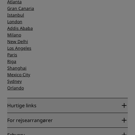
Atlanta
Gran Canaria
Istanbul
London
Addis Ababa
Milano
New Delhi
Los Angeles
Paris
Riga
Shanghai
Mexico City
Sydney
Orlando
Hurtige links
Radisson Rewards
For rejsearrangører
Garanti for laveste online pris
Blog
Partnere
Erhverv