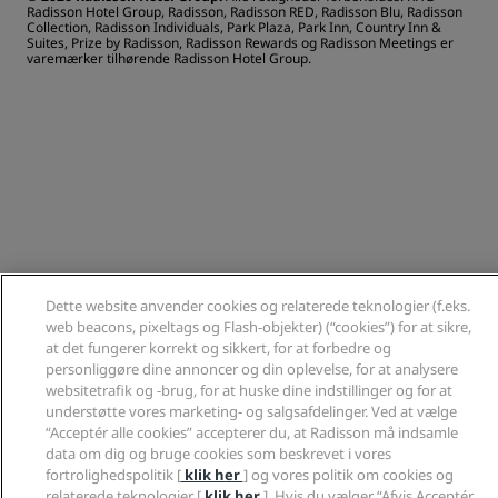
Radisson Hotel Group, Radisson, Radisson RED, Radisson Blu, Radisson
Collection, Radisson Individuals, Park Plaza, Park Inn, Country Inn &
Suites, Prize by Radisson, Radisson Rewards og Radisson Meetings er
varemærker tilhørende Radisson Hotel Group.
Dette website anvender cookies og relaterede teknologier (f.eks.
web beacons, pixeltags og Flash-objekter) (“cookies”) for at sikre,
at det fungerer korrekt og sikkert, for at forbedre og
personliggøre dine annoncer og din oplevelse, for at analysere
websitetrafik og -brug, for at huske dine indstillinger og for at
understøtte vores marketing- og salgsafdelinger. Ved at vælge
“Acceptér alle cookies” accepterer du, at Radisson må indsamle
data om dig og bruge cookies som beskrevet i vores
fortrolighedspolitik [
klik her
] og vores politik om cookies og
relaterede teknologier [
klik her
]. Hvis du vælger “Afvis Acceptér