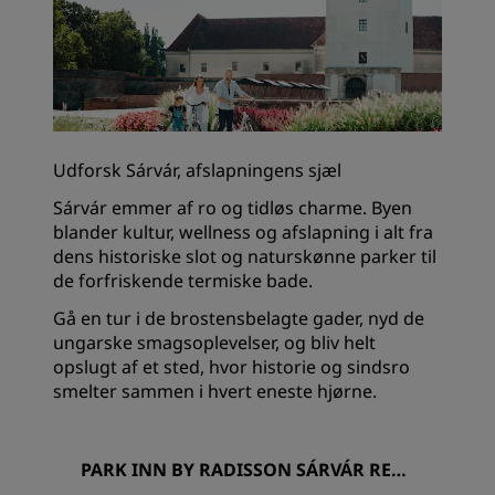
Udforsk Sárvár, afslapningens sjæl
Sárvár emmer af ro og tidløs charme. Byen
blander kultur, wellness og afslapning i alt fra
dens historiske slot og naturskønne parker til
de forfriskende termiske bade.
Gå en tur i de brostensbelagte gader, nyd de
ungarske smagsoplevelser, og bliv helt
opslugt af et sted, hvor historie og sindsro
smelter sammen i hvert eneste hjørne.
PARK INN BY RADISSON SÁRVÁR RESO
RT & SPA