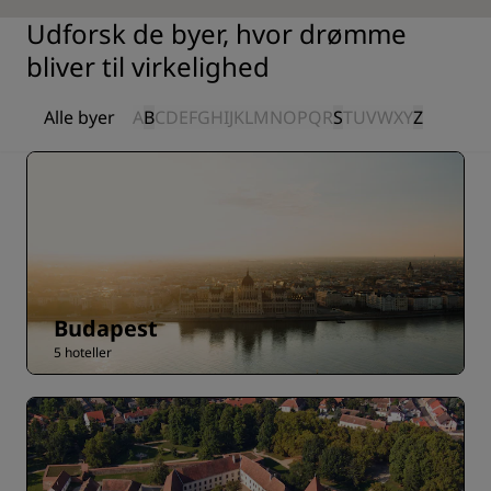
Udforsk de byer, hvor drømme
bliver til virkelighed
Alle byer
A
B
C
D
E
F
G
H
I
J
K
L
M
N
O
P
Q
R
S
T
U
V
W
X
Y
Z
Budapest
5 hoteller