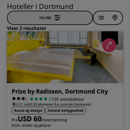
Hoteller i Dortmund
FILTRE
Viser 2 resultater
Prize by Radisson, Dortmund City
|
135 anmeldelser
0.21 mil/0.33 kilometer fra centrale Dortmund
Kunst og design
Central beliggenhed
USD 60
Fra
/overnatning
Ekskl. skatter og gebyrer