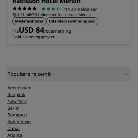
Radisson Hotel Mersin
|
14 anmeldelser
4.91 mil/7.91 kilometer fra centrale Mersin
Mødefaciliteter
Udendørs swimmingpool
USD 84
Fra
/overnatning
Ekskl. skatter og gebyrer
Populære rejsemål
Amsterdam
Bangkok
New York
Berlin
Budapest
København
Dubai
Atlanta