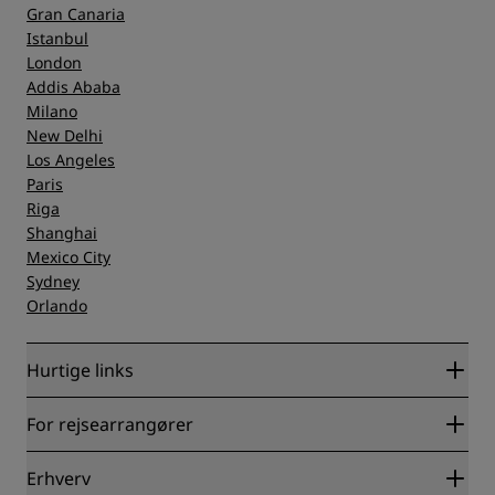
Gran Canaria
Istanbul
London
Addis Ababa
Milano
New Delhi
Los Angeles
Paris
Riga
Shanghai
Mexico City
Sydney
Orlando
Hurtige links
Radisson Rewards
For rejsearrangører
Garanti for laveste online pris
Blog
Partnere
Erhverv
Destinationer