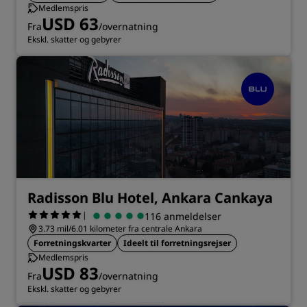
Medlemspris
USD 63
Fra
/overnatning
Ekskl. skatter og gebyrer
Radisson Blu Hotel, Ankara Cankaya
|
116 anmeldelser
3.73 mil/6.01 kilometer fra centrale Ankara
Forretningskvarter
Ideelt til forretningsrejser
Medlemspris
USD 83
Fra
/overnatning
Ekskl. skatter og gebyrer