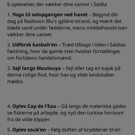
6 oplevelser, der vækker dine sanser i Saïdia
1.
Yoga til solopgangen ved havet
– Begynd din
dag på Radisson Blu's gyldne strand, og mærk det
bløde sand under fødderne, mens middelhavsbrisen
vækker dine sanser.
2.
Udforsk kasbah'en
– Træd tilbage i tiden i Saïdias
fæstning, hvor de gamle sten hvisker fortællinger
om fortidens handelsmænd.
3.
Sejl langs Moulouya
– Sejl eller tag en kajak på
denne rolige flod, hvor hav og vilde landskaber
mødes.
4.
Oplev Cap de l'Eau
– Gå langs de maleriske gader,
se fiskerne på arbejde, og nyd den turkise horisont
fra de vilde klipper.
5.
Oplev souk'en
– Følg duften af krydderier til en