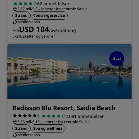
62 anmeldelser
3.67 mil/5.9 kilometer fra centrale Saidia
Strand
Conciergeservice
Medlemspris
USD 104
Fra
/overnatning
Ekskl. skatter og gebyrer
Radisson Blu Resort, Saidia Beach
|
2.081 anmeldelser
3.85 mil/6.19 kilometer fra centrale Saidia
Strand
Spa og wellness
Medlemspris