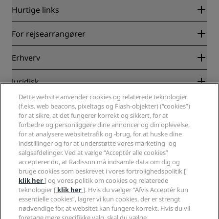
Hurtige links
Radisson Rewards
For rejsearrangører
Garanti for laveste online pris
Blog
Partnere
Erhverv
Destinationer
Rejsebureauer
Nye og kommende hoteller
Radisson Hotel Group
Juridisk
Radisson Hotels-APP
Medier
Sports Approved-hoteller
Dette website anvender cookies og relaterede teknologier
Karriere i RHG
Fortrolighedscenter
Hjælp
(f.eks. web beacons, pixeltags og Flash-objekter) (“cookies”)
Familievenlige hoteller
Karriere i PPHE
Juridiske oplysninger
for at sikre, at det fungerer korrekt og sikkert, for at
Sundhed og sikkerhed
Karrierer EHL
Radisson Rewards vilkår og betingelser
forbedre og personliggøre dine annoncer og din oplevelse,
Advarsler til forbrugere
The Club by RHG
Sociale medier
for at analysere websitetrafik og -brug, for at huske dine
Aftale vedrørende brug af hjemmesiden
Kontakt
indstillinger og for at understøtte vores marketing- og
Udviklingsmuligheder
Digital tilgængelighed
Ofte stillede spørgsmål
salgsafdelinger. Ved at vælge “Acceptér alle cookies”
Radisson Hotels-brands
Ansvarlig virksomhed
Erklæring om moderne slaveri
Sitemap
accepterer du, at Radisson må indsamle data om dig og
Indkøb
bruge cookies som beskrevet i vores fortrolighedspolitik [
klik her
] og vores politik om cookies og relaterede
teknologier [
klik her
]. Hvis du vælger “Afvis Acceptér kun
essentielle cookies”, lagrer vi kun cookies, der er strengt
nødvendige for, at websitet kan fungere korrekt. Hvis du vil
foretage mere specifikke valg, skal du vælge