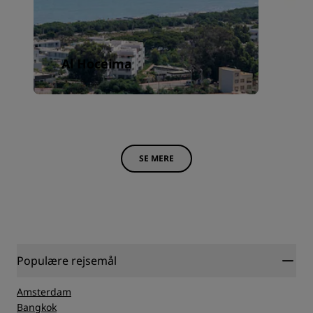
Al Hoceima
A
SE MERE
Populære rejsemål
Amsterdam
Bangkok