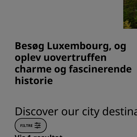
Tilknyttede brands i Kina
Besøg Luxembourg, og
oplev uovertruffen
charme og fascinerende
historie
Discover our city desti
FILTRE