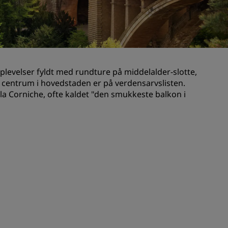
Bryllupslokaler
Bæredygtige ophold
Ophold for sportshold
Forretningsrejsende
levelser fyldt med rundture på middelalder-slotte,
Centrum-hoteller
 centrum i hovedstaden er på verdensarvslisten.
Besøg vores blog
la Corniche, ofte kaldet "den smukkeste balkon i
Radisson Rewards
Opdag Radisson Rewards
Fordele
Sådan bruger du point
Sådan optjener du point
Bookers and Planners