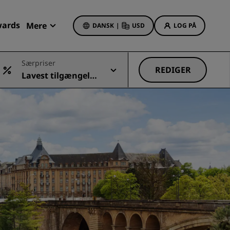
wards
Mere
DANSK
|
USD
LOG PÅ
Mine bookinger
Særpriser
REDIGER
Lavest tilgængelig
Hoteltilbud
e pris
Se vores tilbud
Få bonuspoint som nyt medlem
Deals of the Day
Book på forhånd
r
Se vores pakker
Rejseideer
Familievenlige hoteller
Rad Pets