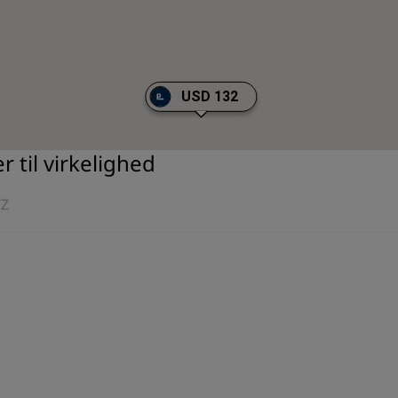
USD 132
 til virkelighed
Y
Z