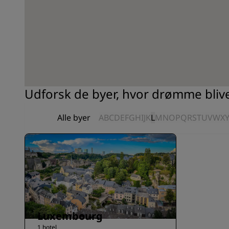
Udforsk de byer, hvor drømme bliver
Alle byer
A
B
C
D
E
F
G
H
I
J
K
L
M
N
O
P
Q
R
S
T
U
V
W
X
Luxembourg
1 hotel