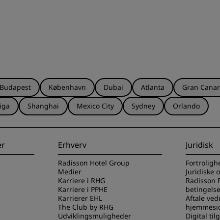
Budapest
København
Dubai
Atlanta
Gran Canar
iga
Shanghai
Mexico City
Sydney
Orlando
er
Erhverv
Juridisk
Radisson Hotel Group
Fortroligh
Medier
Juridiske 
Karriere i RHG
Radisson 
Karriere i PPHE
betingelse
Karrierer EHL
Aftale ved
The Club by RHG
hjemmesi
Udviklingsmuligheder
Digital ti