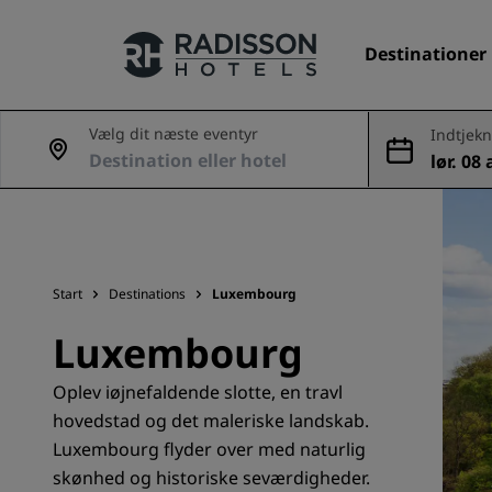
Destinationer
Vælg dit næste eventyr
Indtjekn
g
lør. 08
Vores brands
aug.
Radisson Hotels-brands
Start
Destinations
Luxembourg
Luxembourg
Oplev iøjnefaldende slotte, en travl
hovedstad og det maleriske landskab.
Luxembourg flyder over med naturlig
skønhed og historiske seværdigheder.