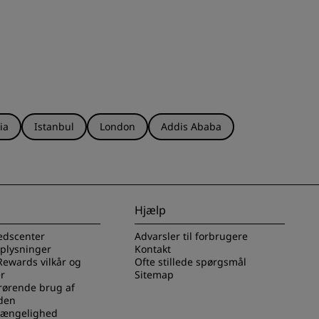
ia
Istanbul
London
Addis Ababa
Hjælp
edscenter
Advarsler til forbrugere
oplysninger
Kontakt
Rewards vilkår og
Ofte stillede spørgsmål
r
Sitemap
rørende brug af
den
lgængelighed