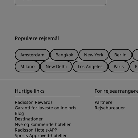
Populære rejsemål
Amsterdam
Bangkok
New York
Berlin
Milano
New Delhi
Los Angeles
Paris
R
Hurtige links
For rejsearrangør
Radisson Rewards
Partnere
Garanti for laveste online pris
Rejsebureauer
Blog
Destinationer
Nye og kommende hoteller
Radisson Hotels-APP
Sports Approved-hoteller