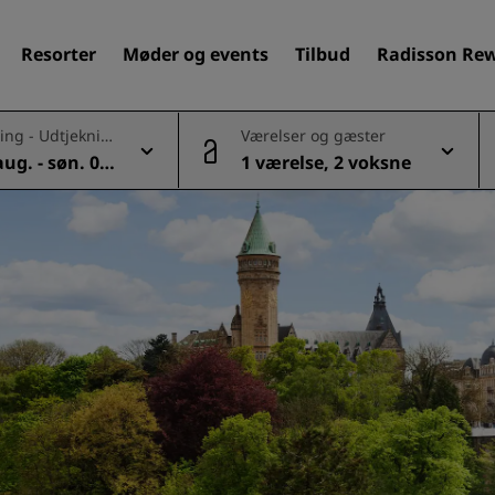
Resorter
Møder og events
Tilbud
Radisson Re
ing - Udtjeknin
Værelser og gæster
 aug. - søn. 09
1 værelse, 2 voksne
Find dit hotel
Destinationer
Resorter
Servicerede lejligheder
Lufthavnshoteller
Nye og kommende hotelle
Møder og arrangementer
Opdag Radisson Meetings
Book et mødelokale