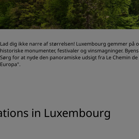
Anmod om et tilbud
Destinationer til events
Brancheløsninger
Lad dig ikke narre af størrelsen! Luxembourg gemmer på op
Søg flyafgange
historiske monumenter, festivaler og vinsmagninger. Byens
Sørg for at nyde den panoramiske udsigt fra Le Chemin de 
Søg flyafgange
Europa".
Spisning
Søg efter en restaurant
Digitale tjenester
nations in Luxembourg
Radisson Hotels-app