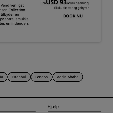
USD 93
Fra
/overnatning
 Vend venligst
Ekskl. skatter og gebyrer
sson Collection
 tilbyder en
BOOK NU
ngscentre, smukke
ter, en indendørs
ia
Istanbul
London
Addis Ababa
Hjælp