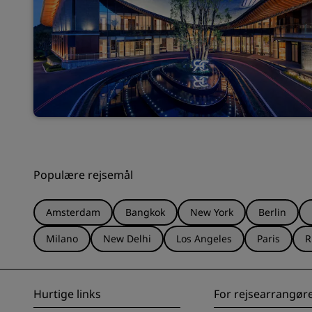
Populære rejsemål
Amsterdam
Bangkok
New York
Berlin
Milano
New Delhi
Los Angeles
Paris
R
Hurtige links
For rejsearrangør