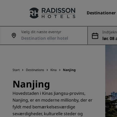
Destinationer
Vælg dit næste eventyr
Indtjekn
g
lør. 08
Vores brands
aug.
Radisson Hotels-brands
Start
Destinations
Kina
Nanjing
Nanjing
Hovedstaden i Kinas Jiangsu-provins,
Nanjing, er en moderne millionby, der er
fyldt med bemærkelsesværdige
seværdigheder, kulturelle steder og