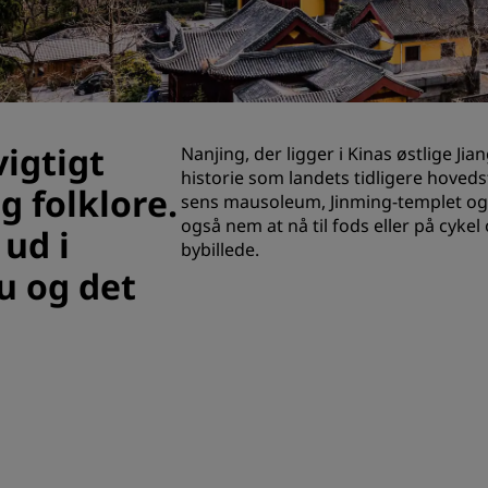
Anmod om et tilbud
Destinationer til events
Brancheløsninger
vigtigt
Nanjing, der ligger i Kinas østlige Jia
Søg flyafgange
historie som landets tidligere hove
g folklore.
sens mausoleum, Jinming-templet og
Søg flyafgange
også nem at nå til fods eller på cyke
 ud i
bybillede.
Spisning
u og det
Søg efter en restaurant
Digitale tjenester
Radisson Hotels-app