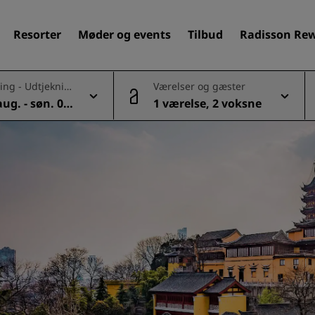
Resorter
Møder og events
Tilbud
Radisson Re
ing - Udtjeknin
Værelser og gæster
 aug. - søn. 09
1 værelse, 2 voksne
Find dit hotel
Destinationer
Resorter
Servicerede lejligheder
Lufthavnshoteller
Nye og kommende hotelle
Møder og arrangementer
Opdag Radisson Meetings
Book et mødelokale