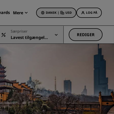
wards
Mere
DANSK
|
USD
LOG PÅ
Mine bookinger
Særpriser
REDIGER
Lavest tilgængelig
Hoteltilbud
e pris
Se vores tilbud
Få bonuspoint som nyt medlem
Deals of the Day
Book på forhånd
r
Se vores pakker
Rejseideer
Familievenlige hoteller
Rad Pets