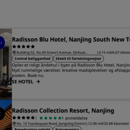
Radisson Blu Hotel, Nanjing South New 
Building 02, No.49 Airport Avenue, Qinhuai
|
4.15 mil/6.67 kilom
District
Nanjing
Central beliggenhed
Ideelt til forretningsrejser
Oplev et roligt åndehul i byen på Radisson Blu Hotel, Nanj
Nyd rummelige værelser, kreative madoplevelser og afslapp
poolen. Book nu.
SE HOTEL
Radisson Collection Resort, Nanjing
|
1 anmeldelse
No. 10 Yuanboyuan Road, Jiangning District
|
12.98 mil/20.88 kilometer 
Bæredygtige ophold
Natureventyr