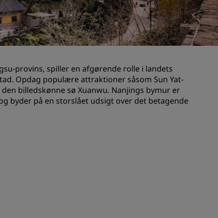
Bryllupslokaler
Bæredygtige ophold
Ophold for sportshold
Forretningsrejsende
ngsu-provins, spiller en afgørende rolle i landets
Centrum-hoteller
dstad. Opdag populære attraktioner såsom Sun Yat-
Besøg vores blog
 den billedskønne sø Xuanwu. Nanjings bymur er
l og byder på en storslået udsigt over det betagende
Radisson Rewards
Opdag Radisson Rewards
Fordele
Sådan bruger du point
Sådan optjener du point
Bookers and Planners