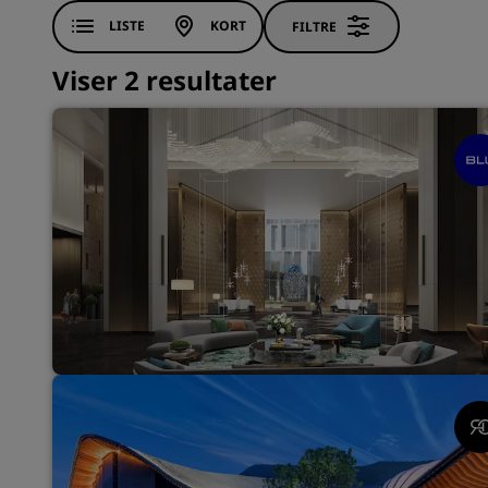
LISTE
KORT
FILTRE
Viser 2 resultater