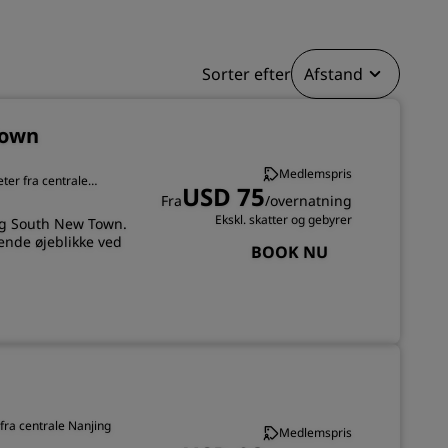
TILMELD DIG
Sorter efter
Afstand
Town
Medlemspris
eter fra centrale
USD 75
Fra
/overnatning
Ekskl. skatter og gebyrer
ing South New Town.
ende øjeblikke ved
BOOK NU
fra centrale Nanjing
Medlemspris