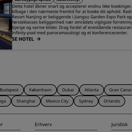
Dette hotel åbner snart og accepterer endnu ikke bookinger.
tilbage i den nærmeste fremtid for at booke dit ophold. Radi
Resort Nanjing er beliggende i Jiangsu Garden Expo Park og
førsteklasses beliggenhed nær områdets vigtigste forretni
bjerge og varme kilder. Drag fordel af enestående restauran
infinity-pool med panoramaudsigt og et konferencecenter.
SE HOTEL
Budapest
København
Dubai
Atlanta
Gran Canar
iga
Shanghai
Mexico City
Sydney
Orlando
er
Erhverv
Juridisk