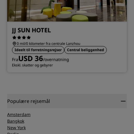
JJ SUN HOTEL
0 mil/0 kilometer fra centrale Lanzhou
Ideelt til forretningsrejser
Central beliggenhed
USD 36
Fra
/overnatning
Ekskl. skatter og gebyrer
Populære rejsemål
Amsterdam
Bangkok
New York