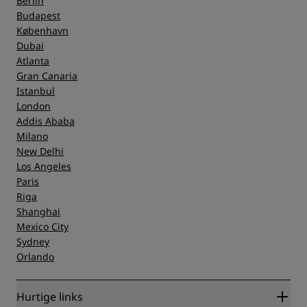
Berlin
Budapest
København
Dubai
Atlanta
Gran Canaria
Istanbul
London
Addis Ababa
Milano
New Delhi
Los Angeles
Paris
Riga
Shanghai
Mexico City
Sydney
Orlando
Hurtige links