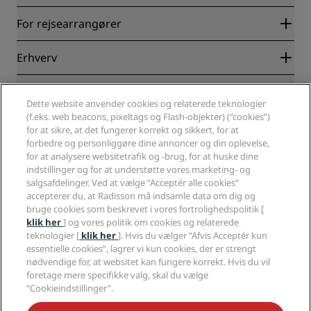
Radisson Rewards
For rejsearrangører
Garanti for laveste online pris
Blog
Partnere
Erhverv
Destinationer
Rejsebureauer
Nye og kommende hoteller
Radisson Hotel Group
Juridisk
Radisson Hotels-APP
Medier
Dette website anvender cookies og relaterede teknologier
Sports Approved-hoteller
(f.eks. web beacons, pixeltags og Flash-objekter) (“cookies”)
Karriere i RHG
Fortrolighedscenter
Hjælp
Familievenlige hoteller
for at sikre, at det fungerer korrekt og sikkert, for at
Karriere i PPHE
Juridiske oplysninger
Sundhed og sikkerhed
forbedre og personliggøre dine annoncer og din oplevelse,
Karrierer EHL
Radisson Rewards vilkår og betingelser
Advarsler til forbrugere
for at analysere websitetrafik og -brug, for at huske dine
The Club by RHG
Sociale medier
Aftale vedrørende brug af hjemmesiden
indstillinger og for at understøtte vores marketing- og
Kontakt
Udviklingsmuligheder
salgsafdelinger. Ved at vælge “Acceptér alle cookies”
Digital tilgængelighed
Ofte stillede spørgsmål
Radisson Hotels-brands
Ansvarlig virksomhed
accepterer du, at Radisson må indsamle data om dig og
Erklæring om moderne slaveri
Sitemap
bruge cookies som beskrevet i vores fortrolighedspolitik [
Indkøb
klik her
] og vores politik om cookies og relaterede
teknologier [
klik her
]. Hvis du vælger “Afvis Acceptér kun
essentielle cookies”, lagrer vi kun cookies, der er strengt
nødvendige for, at websitet kan fungere korrekt. Hvis du vil
foretage mere specifikke valg, skal du vælge
“Cookieindstillinger”.