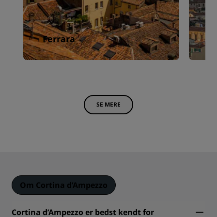
Ferrara
F
SE MERE
Om Cortina d’Ampezzo
Cortina d’Ampezzo er bedst kendt for