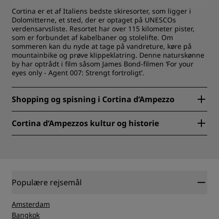
Cortina er et af Italiens bedste skiresorter, som ligger i
Dolomitterne, et sted, der er optaget på UNESCOs
verdensarvsliste. Resortet har over 115 kilometer pister,
som er forbundet af kabelbaner og stolelifte. Om
sommeren kan du nyde at tage på vandreture, køre på
mountainbike og prøve klippeklatring. Denne naturskønne
by har optrådt i film såsom James Bond-filmen ‘For your
eyes only - Agent 007: Strengt fortroligt’.
Shopping og spisning i Cortina d’Ampezzo
Cortina byder på luksusshopping og finere spisning. Corso
Cortina d’Ampezzos kultur og historie
Italia byder på over 75 eksklusive butikker og det
omfattende stormagasin Cortina Cooperativa. Nyd
Cortina har en spændende historie og kulturscene. I byens
regionale retter som casunziéi på de mange
centrum står klokketårnet i kirken Santi Filippo e Giacomo,
velrenommerede restauranter. Byen har også et
der går tilbage til det 18. århundrede, med udsigt til
pulserende natteliv med masser af barer og natklubber.
betagende alpine tinder. Besøg Mario Rimoldi Museum for
Moderne Kunst, Rinaldo Zardini Museum for Palæontologi
Populære rejsemål
og Regole d’Ampezzo Museum for Etnografi. Byen er vært
for events som Montagna di Libri og modeugen. I 2021 var
Cortina vært for FIS’ verdensmesterskaber i alpint skiløb,
Amsterdam
og i 2026 vil Cortina, sammen med Milano, være vært for
Bangkok
De Olympiske Vinterlege. Cortina d’Ampezzo byder på