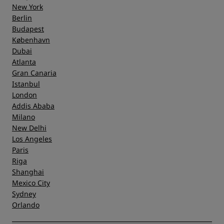
New York
noget for alle fra friluftsentusiaster til modeeksperter,
foodies og kulturinteresserede.
Berlin
Budapest
København
Dubai
Atlanta
Gran Canaria
Istanbul
London
Addis Ababa
Milano
New Delhi
Los Angeles
Paris
Riga
Shanghai
Mexico City
Sydney
Orlando