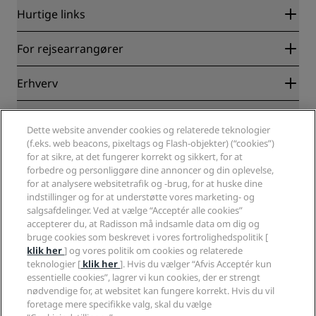
Hurtige links
Radisson Rewards
For rejsearrangører
Garanti for laveste online pris
Blog
Partnere
Erhverv
Destinationer
Rejsebureauer
Nye og kommende hoteller
Radisson Hotel Group
Juridisk
Radisson Hotels-APP
Medier
Dette website anvender cookies og relaterede teknologier
Sports Approved-hoteller
(f.eks. web beacons, pixeltags og Flash-objekter) (“cookies”)
Karriere i RHG
Fortrolighedscenter
Hjælp
Familievenlige hoteller
for at sikre, at det fungerer korrekt og sikkert, for at
Karriere i PPHE
Juridiske oplysninger
Sundhed og sikkerhed
forbedre og personliggøre dine annoncer og din oplevelse,
Karrierer EHL
Radisson Rewards vilkår og betingelser
Advarsler til forbrugere
for at analysere websitetrafik og -brug, for at huske dine
The Club by RHG
Sociale medier
Aftale vedrørende brug af hjemmesiden
indstillinger og for at understøtte vores marketing- og
Kontakt
Udviklingsmuligheder
salgsafdelinger. Ved at vælge “Acceptér alle cookies”
Digital tilgængelighed
Ofte stillede spørgsmål
Radisson Hotels-brands
Ansvarlig virksomhed
accepterer du, at Radisson må indsamle data om dig og
Erklæring om moderne slaveri
Sitemap
bruge cookies som beskrevet i vores fortrolighedspolitik [
Indkøb
klik her
] og vores politik om cookies og relaterede
teknologier [
klik her
]. Hvis du vælger “Afvis Acceptér kun
essentielle cookies”, lagrer vi kun cookies, der er strengt
nødvendige for, at websitet kan fungere korrekt. Hvis du vil
foretage mere specifikke valg, skal du vælge