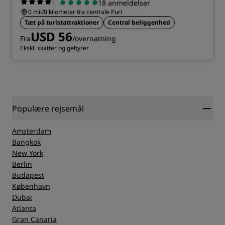
|
18 anmeldelser
0 mil/0 kilometer fra centrale Puri
Tæt på turistattraktioner
Central beliggenhed
USD 56
Fra
/overnatning
Ekskl. skatter og gebyrer
Populære rejsemål
Amsterdam
Bangkok
New York
Berlin
Budapest
København
Dubai
Atlanta
Gran Canaria