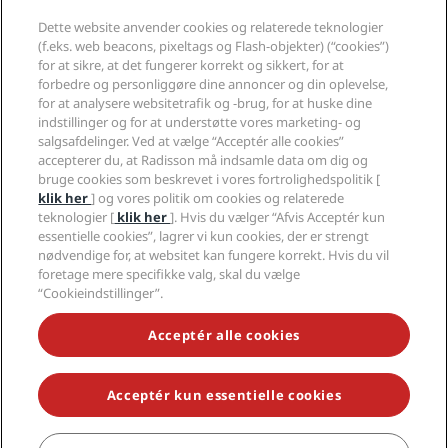
Radisson Hotel Group
Juridisk
Radisson Hotels-APP
Medier
Dette website anvender cookies og relaterede teknologier
Sports Approved-hoteller
(f.eks. web beacons, pixeltags og Flash-objekter) (“cookies”)
Karriere i RHG
Fortrolighedscenter
Hjælp
Familievenlige hoteller
for at sikre, at det fungerer korrekt og sikkert, for at
Karriere i PPHE
Juridiske oplysninger
Sundhed og sikkerhed
forbedre og personliggøre dine annoncer og din oplevelse,
Karrierer EHL
Radisson Rewards vilkår og betingelser
Advarsler til forbrugere
for at analysere websitetrafik og -brug, for at huske dine
The Club by RHG
Sociale medier
Aftale vedrørende brug af hjemmesiden
indstillinger og for at understøtte vores marketing- og
Kontakt
Udviklingsmuligheder
salgsafdelinger. Ved at vælge “Acceptér alle cookies”
Digital tilgængelighed
Ofte stillede spørgsmål
Radisson Hotels-brands
Ansvarlig virksomhed
accepterer du, at Radisson må indsamle data om dig og
Erklæring om moderne slaveri
Sitemap
bruge cookies som beskrevet i vores fortrolighedspolitik [
Indkøb
klik her
] og vores politik om cookies og relaterede
teknologier [
klik her
]. Hvis du vælger “Afvis Acceptér kun
essentielle cookies”, lagrer vi kun cookies, der er strengt
nødvendige for, at websitet kan fungere korrekt. Hvis du vil
foretage mere specifikke valg, skal du vælge
“Cookieindstillinger”.
GÅ ALDRIG GLIP AF VORES MEST POPULÆRE TILBUD
Acceptér alle cookies
Acceptér kun essentielle cookies
© 2026 Radisson Hotel Group.
Alle rettigheder forbeholdes. RHG
Radisson Hotel Group, Radisson, Radisson RED, Radisson Blu, Radisson
Collection, Radisson Individuals, Park Plaza, Park Inn, Country Inn &
Suites, Prize by Radisson, Radisson Rewards og Radisson Meetings er