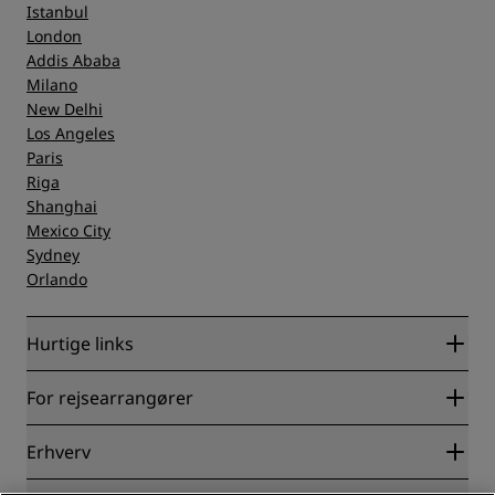
Istanbul
London
Addis Ababa
Milano
New Delhi
Los Angeles
Paris
Riga
Shanghai
Mexico City
Sydney
Orlando
Hurtige links
Radisson Rewards
For rejsearrangører
Garanti for laveste online pris
Blog
Partnere
Erhverv
Destinationer
Rejsebureauer
Nye og kommende hoteller