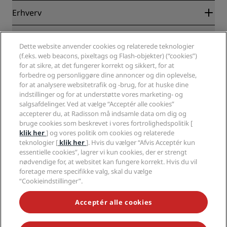
Blog
Partnere
Erhverv
Destinationer
Rejsebureauer
Nye og kommende hoteller
Radisson Hotel Group
Juridisk
Radisson Hotels-APP
Medier
Dette website anvender cookies og relaterede teknologier
Sports Approved-hoteller
(f.eks. web beacons, pixeltags og Flash-objekter) (“cookies”)
Karriere i RHG
Fortrolighedscenter
Hjælp
Familievenlige hoteller
for at sikre, at det fungerer korrekt og sikkert, for at
Karriere i PPHE
Juridiske oplysninger
Sundhed og sikkerhed
forbedre og personliggøre dine annoncer og din oplevelse,
Karrierer EHL
Radisson Rewards vilkår og betingelser
Advarsler til forbrugere
for at analysere websitetrafik og -brug, for at huske dine
The Club by RHG
Sociale medier
Aftale vedrørende brug af hjemmesiden
indstillinger og for at understøtte vores marketing- og
Kontakt
Udviklingsmuligheder
salgsafdelinger. Ved at vælge “Acceptér alle cookies”
Digital tilgængelighed
Ofte stillede spørgsmål
Radisson Hotels-brands
Ansvarlig virksomhed
accepterer du, at Radisson må indsamle data om dig og
Erklæring om moderne slaveri
Sitemap
bruge cookies som beskrevet i vores fortrolighedspolitik [
Indkøb
klik her
] og vores politik om cookies og relaterede
teknologier [
klik her
]. Hvis du vælger “Afvis Acceptér kun
essentielle cookies”, lagrer vi kun cookies, der er strengt
nødvendige for, at websitet kan fungere korrekt. Hvis du vil
foretage mere specifikke valg, skal du vælge
“Cookieindstillinger”.
GÅ ALDRIG GLIP AF VORES MEST POPULÆRE TILBUD
Acceptér alle cookies