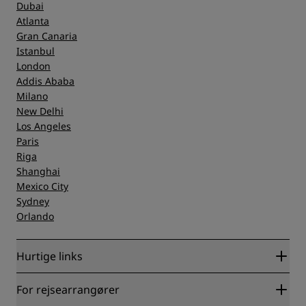
Dubai
Atlanta
Gran Canaria
Istanbul
London
Addis Ababa
Milano
New Delhi
Los Angeles
Paris
Riga
Shanghai
Mexico City
Sydney
Orlando
Hurtige links
Radisson Rewards
For rejsearrangører
Garanti for laveste online pris