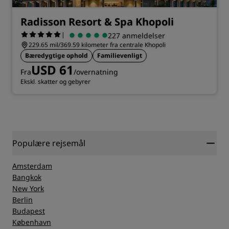
Radisson Resort & Spa Khopoli
|
227 anmeldelser
229.65 mil/369.59 kilometer fra centrale Khopoli
Bæredygtige ophold
Familievenligt
USD 61
Fra
/overnatning
Ekskl. skatter og gebyrer
Populære rejsemål
Amsterdam
Bangkok
New York
Berlin
Budapest
København