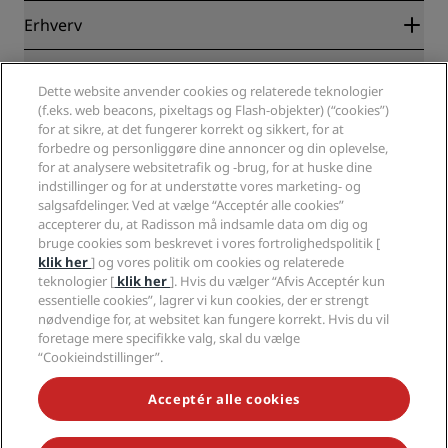
Blog
Partnere
Erhverv
Destinationer
Rejsebureauer
Nye og kommende hoteller
Radisson Hotel Group
Juridisk
Radisson Hotels-APP
Medier
Dette website anvender cookies og relaterede teknologier
Sports Approved-hoteller
(f.eks. web beacons, pixeltags og Flash-objekter) (“cookies”)
Karriere i RHG
Fortrolighedscenter
Hjælp
Familievenlige hoteller
for at sikre, at det fungerer korrekt og sikkert, for at
Karriere i PPHE
Juridiske oplysninger
Sundhed og sikkerhed
forbedre og personliggøre dine annoncer og din oplevelse,
Karrierer EHL
Radisson Rewards vilkår og betingelser
Advarsler til forbrugere
for at analysere websitetrafik og -brug, for at huske dine
The Club by RHG
Sociale medier
Aftale vedrørende brug af hjemmesiden
indstillinger og for at understøtte vores marketing- og
Kontakt
Udviklingsmuligheder
salgsafdelinger. Ved at vælge “Acceptér alle cookies”
Digital tilgængelighed
Ofte stillede spørgsmål
Radisson Hotels-brands
Ansvarlig virksomhed
accepterer du, at Radisson må indsamle data om dig og
Erklæring om moderne slaveri
Sitemap
bruge cookies som beskrevet i vores fortrolighedspolitik [
Indkøb
klik her
] og vores politik om cookies og relaterede
teknologier [
klik her
]. Hvis du vælger “Afvis Acceptér kun
essentielle cookies”, lagrer vi kun cookies, der er strengt
nødvendige for, at websitet kan fungere korrekt. Hvis du vil
foretage mere specifikke valg, skal du vælge
“Cookieindstillinger”.
GÅ ALDRIG GLIP AF VORES MEST POPULÆRE TILBUD
Acceptér alle cookies