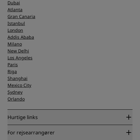
Dubai
Atlanta
Gran Canaria
Istanbul
London
Addis Ababa
Milano
New Delhi
Los Angeles
Paris
Riga
Shanghai
Mexico City
Sydney
Orlando
Hurtige links
Radisson Rewards
For rejsearrangører
Garanti for laveste online pris