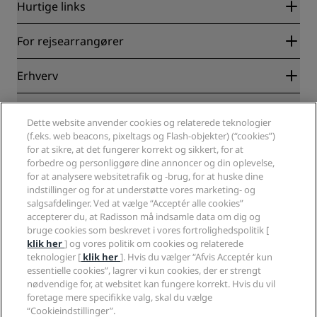
Hurtige links
Radisson Rewards
For rejsearrangører
Garanti for laveste online pris
Blog
Partnere
Erhverv
Destinationer
Rejsebureauer
Nye og kommende hoteller
Radisson Hotel Group
Juridisk
Radisson Hotels-APP
Medier
Dette website anvender cookies og relaterede teknologier
Sports Approved-hoteller
(f.eks. web beacons, pixeltags og Flash-objekter) (“cookies”)
Karriere i RHG
Fortrolighedscenter
Hjælp
Familievenlige hoteller
for at sikre, at det fungerer korrekt og sikkert, for at
Karriere i PPHE
Juridiske oplysninger
Sundhed og sikkerhed
forbedre og personliggøre dine annoncer og din oplevelse,
Karrierer EHL
Radisson Rewards vilkår og betingelser
Advarsler til forbrugere
for at analysere websitetrafik og -brug, for at huske dine
The Club by RHG
Sociale medier
Aftale vedrørende brug af hjemmesiden
indstillinger og for at understøtte vores marketing- og
Kontakt
Udviklingsmuligheder
salgsafdelinger. Ved at vælge “Acceptér alle cookies”
Digital tilgængelighed
Ofte stillede spørgsmål
Radisson Hotels-brands
Ansvarlig virksomhed
accepterer du, at Radisson må indsamle data om dig og
Erklæring om moderne slaveri
Sitemap
bruge cookies som beskrevet i vores fortrolighedspolitik [
Indkøb
klik her
] og vores politik om cookies og relaterede
teknologier [
klik her
]. Hvis du vælger “Afvis Acceptér kun
essentielle cookies”, lagrer vi kun cookies, der er strengt
nødvendige for, at websitet kan fungere korrekt. Hvis du vil
foretage mere specifikke valg, skal du vælge
“Cookieindstillinger”.