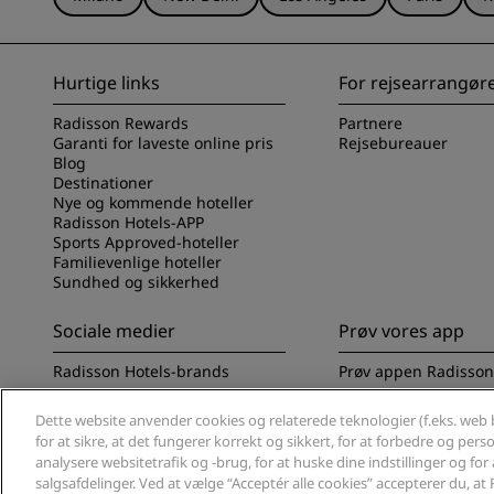
Hurtige links
For rejsearrangør
Radisson Rewards
Partnere
Garanti for laveste online pris
Rejsebureauer
Blog
Destinationer
Nye og kommende hoteller
Radisson Hotels-APP
Sports Approved-hoteller
Familievenlige hoteller
Sundhed og sikkerhed
Sociale medier
Prøv vores app
Radisson Hotels-brands
Prøv appen Radisson
Dette website anvender cookies og relaterede teknologier (f.eks. web b
for at sikre, at det fungerer korrekt og sikkert, for at forbedre og per
analysere websitetrafik og -brug, for at huske dine indstillinger og fo
salgsafdelinger. Ved at vælge “Acceptér alle cookies” accepterer du, 