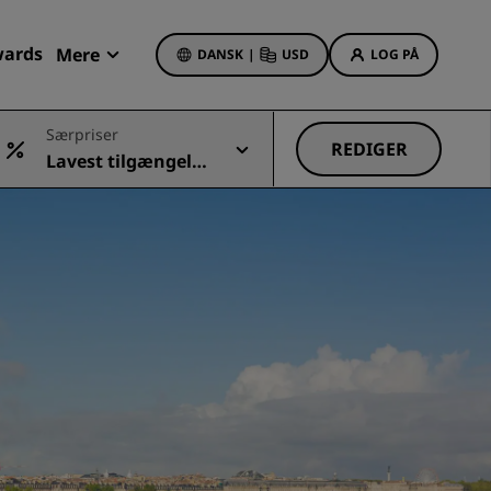
wards
Mere
DANSK
|
USD
LOG PÅ
Mine bookinger
Særpriser
REDIGER
Lavest tilgængelig
Hoteltilbud
e pris
Se vores tilbud
Få bonuspoint som nyt medlem
Deals of the Day
Book på forhånd
r
Se vores pakker
Rejseideer
Familievenlige hoteller
Rad Pets