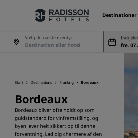
Destinationer
Vælg dit næste eventyr
Indtjekn
g
fre. 07 
Vores brands
aug.
Radisson Hotels-brands
Start
Destinations
Frankrig
Bordeaux
Bordeaux
Bordeaux bliver ofte holdt op som
guldstandard for vinfremstilling, og
byen lever helt sikkert op til denne
forventning. Lad dig charmere af den