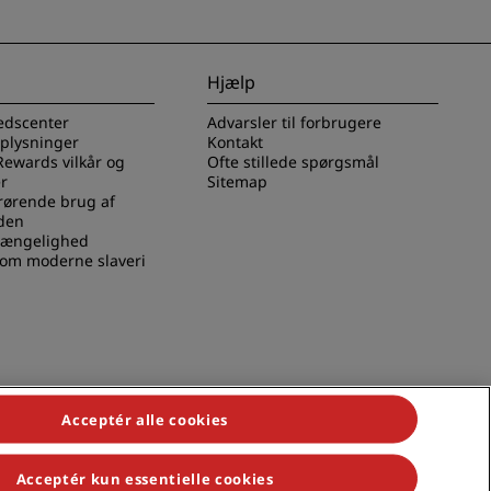
Hjælp
edscenter
Advarsler til forbrugere
oplysninger
Kontakt
Rewards vilkår og
Ofte stillede spørgsmål
r
Sitemap
rørende brug af
den
lgængelighed
 om moderne slaveri
Acceptér alle cookies
Acceptér kun essentielle cookies