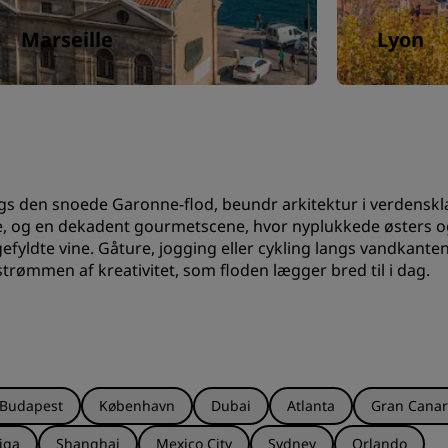
Marseille
Lyon
gs den snoede Garonne-flod, beundr arkitektur i verdenskl
, og en dekadent gourmetscene, hvor nyplukkede østers og 
gefyldte vine. Gåture, jogging eller cykling langs vandkante
trømmen af kreativitet, som floden lægger bred til i dag.
Budapest
København
Dubai
Atlanta
Gran Canar
iga
Shanghai
Mexico City
Sydney
Orlando