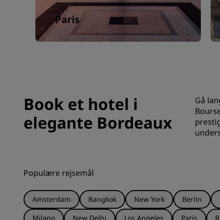
Paris
Book et hotel i
Gå lan
Bourse
elegante Bordeaux
presti
unders
Populære rejsemål
Amsterdam
Bangkok
New York
Berlin
Milano
New Delhi
Los Angeles
Paris
R