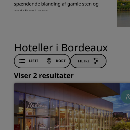
spændende blanding af gamle sten og
gadelivet i byen.
Tilknyttede brands i Kina
Hoteller i Bordeaux
LISTE
KORT
FILTRE
Viser 2 resultater