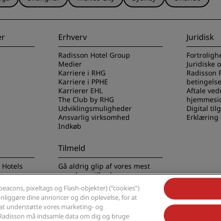
er
Erhverv
Juridisk
Radisson Hotel Group
Fortroligh
Medier
Juridiske 
Karriere i RHG
Radisson 
Karriere i PPHE
betingelse
Karrierer EHL
Aftale ved
The Club by RHG
hjemmesi
Udviklingsmuligheder
Digital ti
Ansvarlig virksomhed
Erklæring
Indkøb
Tilmeld
 Hotels
Gå aldrig glip af vores mest
populære tilbud
eacons, pixeltags og Flash-objekter) (“cookies”)
sonliggøre dine annoncer og din oplevelse, for at
r at understøtte vores marketing- og
at Radisson må indsamle data om dig og bruge