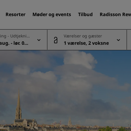
Resorter
Møder og events
Tilbud
Radisson Re
ing - Udtjeknin
Værelser og gæster
aug. - lør. 08
1 værelse, 2 voksne
Find dit hotel
Destinationer
Resorter
Servicerede lejligheder
Lufthavnshoteller
Nye og kommende hotelle
Møder og arrangementer
Opdag Radisson Meetings
Book et mødelokale