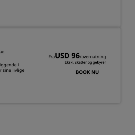
TILMELD DIG
aux
USD 96
Fra
/overnatning
Ekskl. skatter og gebyrer
liggende i
sine livlige
BOOK NU