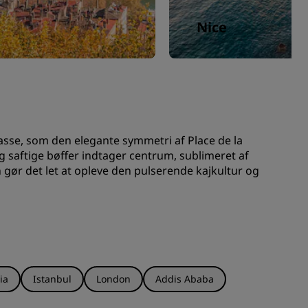
Nice
asse, som den elegante symmetri af Place de la
saftige bøffer indtager centrum, sublimeret af
n gør det let at opleve den pulserende kajkultur og
ia
Istanbul
London
Addis Ababa