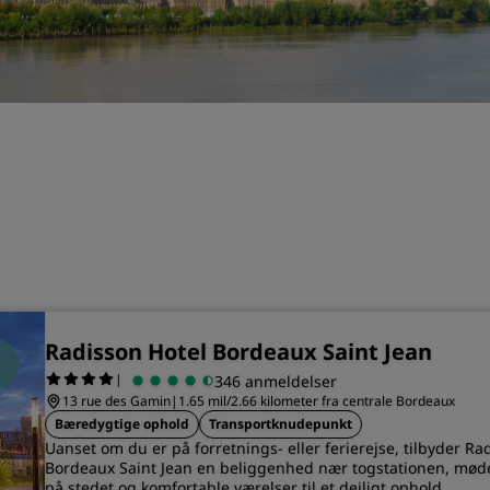
Anmod om et tilbud
Destinationer til events
Brancheløsninger
Søg flyafgange
Søg flyafgange
Spisning
Søg efter en restaurant
Radisson Hotel Bordeaux Saint Jean
Digitale tjenester
|
346 anmeldelser
13 rue des Gamin
|
1.65 mil/2.66 kilometer fra centrale Bordeaux
Radisson Hotels-app
Bæredygtige ophold
Transportknudepunkt
Uanset om du er på forretnings- eller ferierejse, tilbyder Ra
Bordeaux Saint Jean en beliggenhed nær togstationen, møde
på stedet og komfortable værelser til et dejligt ophold.