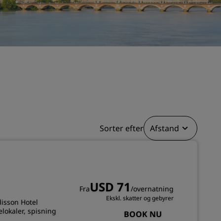
Bryllupslokaler
Bæredygtige ophold
Ophold for sportshold
Forretningsrejsende
Centrum-hoteller
Besøg vores blog
Radisson Rewards
Sorter efter
Afstand
Opdag Radisson Rewards
Fordele
Sådan bruger du point
Sådan optjener du point
USD 71
Fra
/overnatning
Bookers and Planners
Ekskl. skatter og gebyrer
disson Hotel
lokaler, spisning
BOOK NU