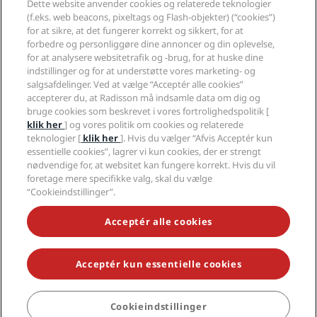
Medier
Dette website anvender cookies og relaterede teknologier
Sports Approved-hoteller
(f.eks. web beacons, pixeltags og Flash-objekter) (“cookies”)
Karriere i RHG
Fortrolighedscenter
Hjælp
Familievenlige hoteller
for at sikre, at det fungerer korrekt og sikkert, for at
Karriere i PPHE
Juridiske oplysninger
Sundhed og sikkerhed
forbedre og personliggøre dine annoncer og din oplevelse,
Karrierer EHL
Radisson Rewards vilkår og betingelser
Advarsler til forbrugere
for at analysere websitetrafik og -brug, for at huske dine
The Club by RHG
Sociale medier
Aftale vedrørende brug af hjemmesiden
indstillinger og for at understøtte vores marketing- og
Kontakt
Udviklingsmuligheder
salgsafdelinger. Ved at vælge “Acceptér alle cookies”
Digital tilgængelighed
Ofte stillede spørgsmål
Radisson Hotels-brands
Ansvarlig virksomhed
accepterer du, at Radisson må indsamle data om dig og
Erklæring om moderne slaveri
Sitemap
bruge cookies som beskrevet i vores fortrolighedspolitik [
Indkøb
klik her
] og vores politik om cookies og relaterede
teknologier [
klik her
]. Hvis du vælger “Afvis Acceptér kun
essentielle cookies”, lagrer vi kun cookies, der er strengt
nødvendige for, at websitet kan fungere korrekt. Hvis du vil
foretage mere specifikke valg, skal du vælge
“Cookieindstillinger”.
GÅ ALDRIG GLIP AF VORES MEST POPULÆRE TILBUD
Acceptér alle cookies
Acceptér kun essentielle cookies
© 2026 Radisson Hotel Group.
Alle rettigheder forbeholdes. RHG
Radisson Hotel Group, Radisson, Radisson RED, Radisson Blu, Radisson
Collection, Radisson Individuals, Park Plaza, Park Inn, Country Inn &
Suites, Prize by Radisson, Radisson Rewards og Radisson Meetings er
Cookieindstillinger
varemærker tilhørende Radisson Hotel Group.