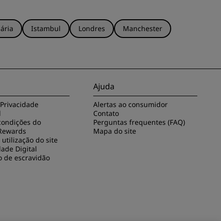
ária
Istambul
Londres
Manchester
Ajuda
 Privacidade
Alertas ao consumidor
l
Contato
condições do
Perguntas frequentes (FAQ)
Rewards
Mapa do site
utilização do site
dade Digital
o de escravidão