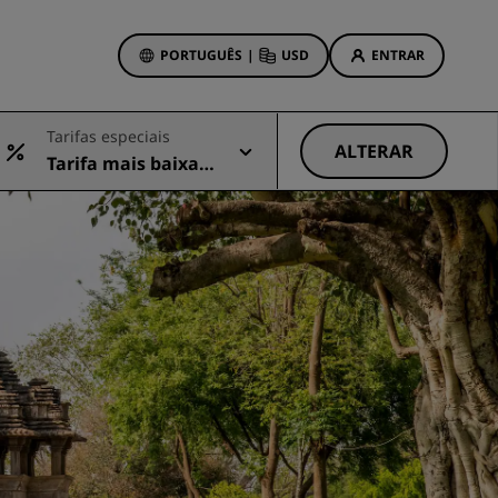
PORTUGUÊS
|
USD
ENTRAR
wards
Tarifas especiais
vas
ALTERAR
Tarifa mais baixa d
Ofertas de hotéis
isponível
Conheça nossas ofertas
Prêmios desde o primeiro
momento
s
Deals of the Day
Reserve com antecedência
Confira nossos pacotes
Ideias de viagens
ings
Hotéis familiares