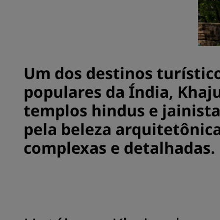
Marcas afiliadas na China
Um dos destinos turístic
populares da Índia, Khaj
templos hindus e jainist
pela beleza arquitetônica
complexas e detalhadas.