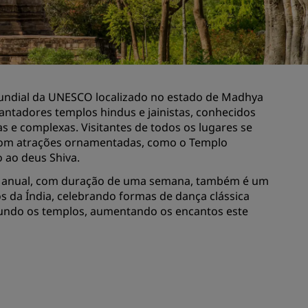
Rad Pets
Espaços para casamentos
Estadias sustentáveis
Estadias para equipes esportivas
undial da UNESCO localizado no estado de Madhya
Viajante a trabalho
ntadores templos hindus e jainistas, conhecidos
Hotéis no centro da cidade
s e complexas. Visitantes de todos os lugares se
Acesse nosso blog
om atrações ornamentadas, como o Templo
 ao deus Shiva.
Radisson Rewards
ho anual, com duração de uma semana, também é um
 da Índia, celebrando formas de dança clássica
Conheça o Radisson Rewards
undo os templos, aumentando os encantos este
Benefícios
Como usar pontos
Como ganhar pontos
Bookers and Planners