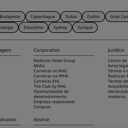
Budapeste
Copenhague
Dubai
Dublin
Gran Can
Xangai
Estocolmo
Sydney
Zurique
viagem
Corporativo
Jurídico
Radisson Hotel Group
Centro de
Mídia
Aviso lega
Carreiras no RHG
Termos e 
Carreiras na PPHE
Radisson 
Carreiras EHL
Termos de 
The Club by RHG
Acessibili
Oportunidades de
Declaraçã
desenvolvimento
moderna
Empresa responsável
Compras
licativo
Assinar