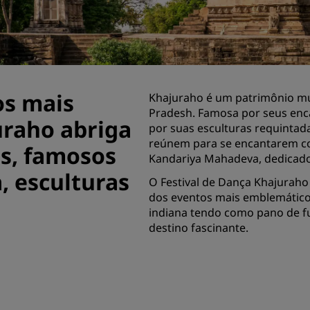
reuniões
Solicitar cotação
Destinos para eventos
Soluções setoriais
os mais
Khajuraho é um patrimônio m
Pradesh. Famosa por seus enca
Pesquisar voos
uraho abriga
por suas esculturas requintada
reúnem para se encantarem c
Pesquisar voos
as, famosos
Kandariya Mahadeva, dedicado
, esculturas
Restaurante
O Festival de Dança Khajura
dos eventos mais emblemáticos
Procurar restaurante
indiana tendo como pano de f
destino fascinante.
Serviços digitais
App Radisson Hotels