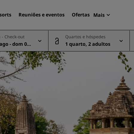
sorts
Reuniões e eventos
Ofertas
Mais
Radisson Re
 - Check-out
Quartos e hóspedes
Minhas reser
 ago - dom 09
1 quarto, 2 adultos
Encontre seu hotel
Destinos
Resorts
Apartamentos com serviço
Hotéis de aeroportos
Novos e futuros hotéis
Reuniões e eventos
Descubra o Radisson Meet
Reserve um espaço para