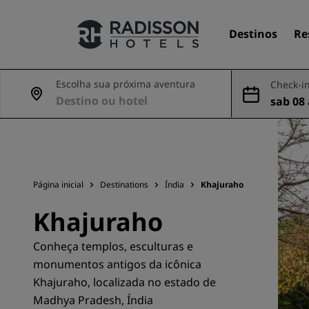
Destinos
Re
Escolha sua próxima aventura
Check-in
sab 08
Nossas marcas
ago
Marcas do Radisson Hotels
Página inicial
Destinations
Índia
Khajuraho
Khajuraho
Conheça templos, esculturas e
monumentos antigos da icônica
Khajuraho, localizada no estado de
Madhya Pradesh, Índia