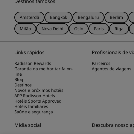
Destinos famosos
Amsterdã
Bangkok
Bengaluru
Berlim
Milão
Nova Delhi
Oslo
Paris
Riga
Links rápidos
Profissionais de 
Radisson Rewards
Parceiros
Garantia da melhor tarifa on-
Agentes de viagens
line
Blog
Destinos
Novos e próximos hotéis
APP Radisson Hotels
Hotéis Sports Approved
Hotéis familiares
Saúde e segurança
Mídia social
Descubra nosso ap