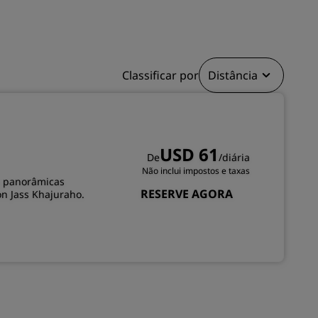
INSCREVER-SE
Classificar por
Distância
USD 61
De
/diária
Não inclui impostos e taxas
as panorâmicas
RESERVE AGORA
n Jass Khajuraho.