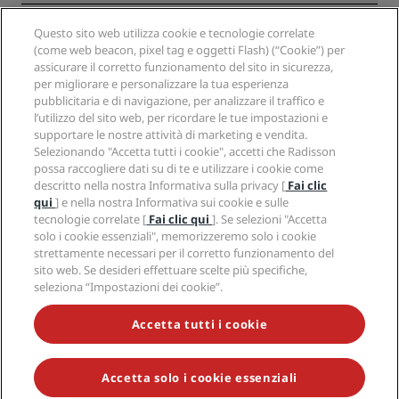
Hotel Approvati per sport
Opportunità di lavoro in RHG
Centro sulla privacy
Aiuto
Hotel per famiglie
Questo sito web utilizza cookie e tecnologie correlate
Opportunità di lavoro in PPHE
Note legali
Salute e sicurezza
(come web beacon, pixel tag e oggetti Flash) (“Cookie”) per
Opportunità di lavoro in EHL
Termini e condizioni di Radisson Rewards
Avvisi per i consumatori
assicurare il corretto funzionamento del sito in sicurezza,
The Club by RHG
Social media
Termini e condizioni di utilizzo del sito
per migliorare e personalizzare la tua esperienza
Contatti
Opportunità di sviluppo
Accessibilità digitale
pubblicitaria e di navigazione, per analizzare il traffico e
Domande frequenti
Marchi Radisson Hotels
Responsible Business
l’utilizzo del sito web, per ricordare le tue impostazioni e
Dichiarazione sulla schiavitù moderna
Mappa del sito
Approvvigionamento
supportare le nostre attività di marketing e vendita.
Selezionando "Accetta tutti i cookie", accetti che Radisson
possa raccogliere dati su di te e utilizzare i cookie come
descritto nella nostra Informativa sulla privacy [
Fai clic
qui
] e nella nostra Informativa sui cookie e sulle
tecnologie correlate [
Fai clic qui
]. Se selezioni "Accetta
solo i cookie essenziali", memorizzeremo solo i cookie
strettamente necessari per il corretto funzionamento del
NON LASCIARTI SFUGGIRE LE NOSTRE OFFERTE MIGLIORI
sito web. Se desideri effettuare scelte più specifiche,
seleziona “Impostazioni dei cookie”.
Accessibilità
Accetta tutti i cookie
Impostazioni di accessibilità
Accetta solo i cookie essenziali
© 2026 Radisson Hotel Group.
Tutti i diritti riservati. RHG Radisson