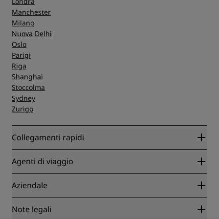
Londra
Manchester
Milano
Nuova Delhi
Oslo
Parigi
Riga
Shanghai
Stoccolma
Sydney
Zurigo
Collegamenti rapidi
Radisson Rewards
Agenti di viaggio
Migliore tariffa online garantita
Blog
Partner
Aziendale
Destinazioni
Agenti di viaggio
Hotel nuovi e di prossima apertura
Radisson Hotel Group
Note legali
APP Radisson Hotels
Media