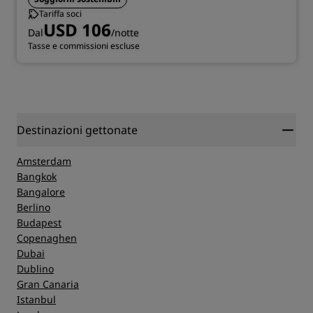
Tariffa soci
USD 106
Dal
/notte
Tasse e commissioni escluse
Destinazioni gettonate
Amsterdam
Bangkok
Bangalore
Berlino
Budapest
Copenaghen
Dubai
Dublino
Gran Canaria
Istanbul