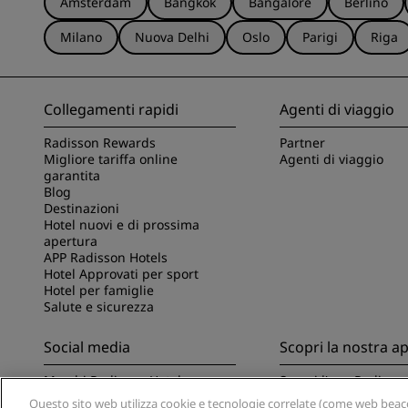
Amsterdam
Bangkok
Bangalore
Berlino
Milano
Nuova Delhi
Oslo
Parigi
Riga
Collegamenti rapidi
Agenti di viaggio
Radisson Rewards
Partner
Migliore tariffa online
Agenti di viaggio
garantita
Blog
Destinazioni
Hotel nuovi e di prossima
apertura
APP Radisson Hotels
Hotel Approvati per sport
Hotel per famiglie
Salute e sicurezza
Social media
Scopri la nostra a
Marchi Radisson Hotels
Scopri l'app Radisso
Questo sito web utilizza cookie e tecnologie correlate (come web beacon