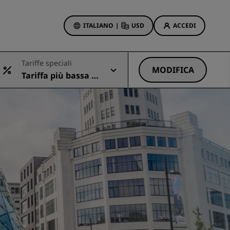
ITALIANO
|
USD
ACCEDI
ewards
Tariffe speciali
otazioni
MODIFICA
Tariffa più bassa di
Offerte di hotel
sponibile
Scopri le nostre offerte
Per la tua prima prenotazione,
meriti un regalo
Deals of the Day
Prenota in anticipo
Scopri i nostri pacchetti
Idee di viaggio
Hotel per famiglie