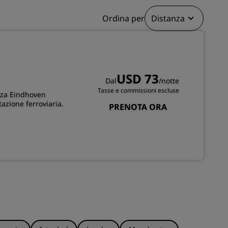
Ordina per
Distanza
ISCRIVITI
USD 73
Dal
/notte
Tasse e commissioni escluse
laza Eindhoven
azione ferroviaria.
PRENOTA ORA