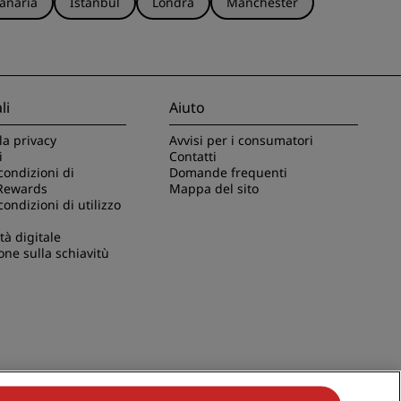
anaria
Istanbul
Londra
Manchester
li
Aiuto
la privacy
Avvisi per i consumatori
i
Contatti
condizioni di
Domande frequenti
Rewards
Mappa del sito
condizioni di utilizzo
tà digitale
one sulla schiavitù