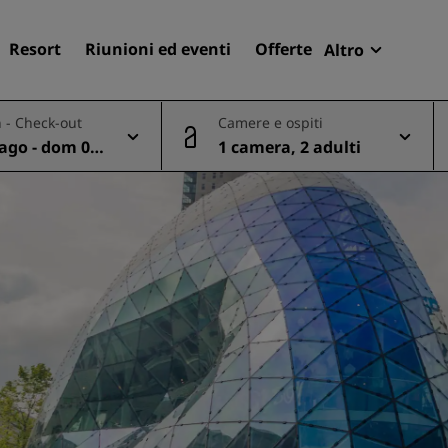
Resort
Riunioni ed eventi
Offerte
Altro
Radisson R
 - Check-out
Camere e ospiti
Le mie pren
 ago - dom 09
1 camera, 2 adulti
Trova il tuo hotel
Destinazioni
Resort
Residence
Hotel aeroportuali
Hotel nuovi e di prossima
apertura
Meeting ed eventi
Scopri Radisson Meetings