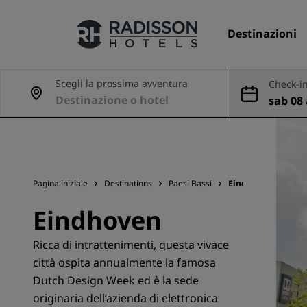
Destinazioni
Scegli la prossima avventura
Check-in
sab 08
I nostri Marchi
ago
Marchi Radisson Hotels
Pagina iniziale
Destinations
Paesi Bassi
Eindhoven
Eindhoven
Ricca di intrattenimenti, questa vivace
città ospita annualmente la famosa
Dutch Design Week ed è la sede
originaria dell’azienda di elettronica