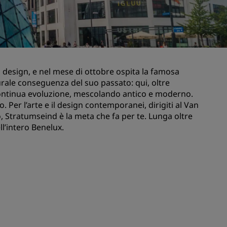
nioni
Rad Pets
Sedi per matrimoni
Soggiorni sostenibili
Soggiorni per squadre sportive
l design, e nel mese di ottobre ospita la famosa
Viaggiatore d'affari
urale conseguenza del suo passato: qui, oltre
Hotel nel centro città
in continua evoluzione, mescolando antico e moderno.
Visita il nostro blog
io. Per l’arte e il design contemporanei, dirigiti al Van
, Stratumseind è la meta che fa per te. Lunga oltre
ell’intero Benelux.
Radisson Rewards
Scopri Radisson Rewards
Vantaggi
Come utilizzare punti
Come guadagnare punti
Bookers and Planners