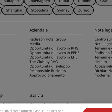
Budapest
Copenaghen
Dubai
Dublino
Gran C
Shanghai
Stoccolma
Sydney
Zurigo
Aziendale
Note lega
Radisson Hotel Group
Centro sul
Media
Note legal
Opportunità di lavoro in RHG
Termini e 
Opportunità di lavoro in PPHE
Radisson 
Opportunità di lavoro in EHL
Termini e 
The Club by RHG
del sito
Opportunità di sviluppo
Accessibili
Responsible Business
Dichiarazi
Approvvigionamento
moderna
pp
Iscriviti
n Hotels
Non lasciarti sfuggire le nostre
offerte migliori
, pixel tag e oggetti Flash) (“Cookie”) per