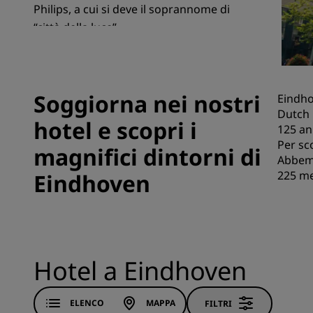
Philips, a cui si deve il soprannome di
“città della luce”.
Marchi affiliati in Cina
Soggiorna nei nostri
Eindho
Dutch 
hotel e scopri i
125 an
Per sco
magnifici dintorni di
Abbemu
225 met
Eindhoven
Hotel a Eindhoven
ELENCO
MAPPA
FILTRI