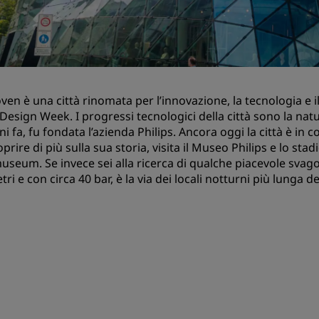
Prenota uno spazio per riu
Richiedi un preventivo
Destinazioni per eventi
Soluzioni di settore
ven è una città rinomata per l’innovazione, la tecnologia e i
Design Week. I progressi tecnologici della città sono la nat
Cerca voli
ni fa, fu fondata l’azienda Philips. Ancora oggi la città è 
prire di più sulla sua storia, visita il Museo Philips e lo stad
Cerca voli
seum. Se invece sei alla ricerca di qualche piacevole svago
ri e con circa 40 bar, è la via dei locali notturni più lunga d
Ristorazione
Cerca un ristorante
Servizi digitali
App Radisson Hotels