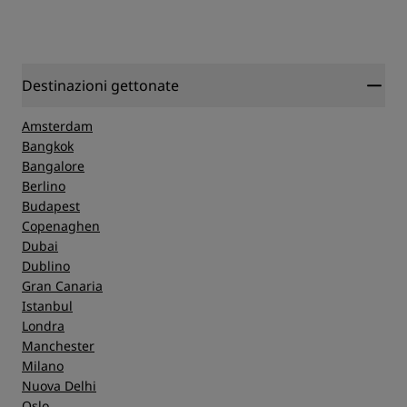
Destinazioni gettonate
Amsterdam
Bangkok
Bangalore
Berlino
Budapest
Copenaghen
Dubai
Dublino
Gran Canaria
Istanbul
Londra
Manchester
Milano
Nuova Delhi
Oslo