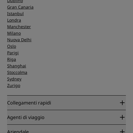
Dublino
Gran Canaria
Istanbul
Londra
Manchester
Milano
Nuova Delhi
Oslo
Parigi
Riga
Shanghai
Stoccolma
Sydney
Zurigo
Collegamenti rapidi
Radisson Rewards
Agenti di viaggio
Migliore tariffa online garantita
Blog
Partner
Aziendale