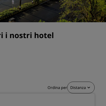
nioni
Rad Pets
Sedi per matrimoni
Soggiorni sostenibili
Soggiorni per squadre sportive
i nostri hotel
Viaggiatore d'affari
Hotel nel centro città
Visita il nostro blog
Radisson Rewards
Scopri Radisson Rewards
Vantaggi
Come utilizzare punti
Ordina per
Distanza
Come guadagnare punti
Bookers and Planners