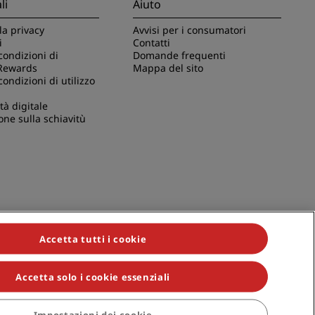
li
Aiuto
la privacy
Avvisi per i consumatori
i
Contatti
condizioni di
Domande frequenti
Rewards
Mappa del sito
condizioni di utilizzo
tà digitale
one sulla schiavitù
Accetta tutti i cookie
Accetta solo i cookie essenziali
ividuals, Park Plaza, Park Inn, Country Inn & Suites, Prize by Radisson,
Impostazioni dei cookie