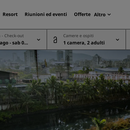
Resort
Riunioni ed eventi
Offerte
Altro
Radisson R
 - Check-out
Camere e ospiti
Le mie pren
ago - sab 08
1 camera, 2 adulti
Trova il tuo hotel
Destinazioni
Resort
Residence
Hotel aeroportuali
Hotel nuovi e di prossima
apertura
Meeting ed eventi
Scopri Radisson Meetings