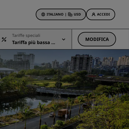
ITALIANO
|
USD
ACCEDI
ewards
Tariffe speciali
otazioni
MODIFICA
Tariffa più bassa di
Offerte di hotel
sponibile
Scopri le nostre offerte
Per la tua prima prenotazione,
meriti un regalo
Deals of the Day
Prenota in anticipo
Scopri i nostri pacchetti
Idee di viaggio
Hotel per famiglie