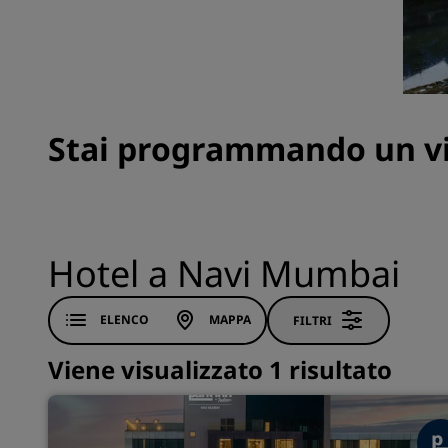
Marchi affiliati in Cina
Stai programmando un via
Hotel a Navi Mumbai
ELENCO
MAPPA
FILTRI
Viene visualizzato 1 risultato