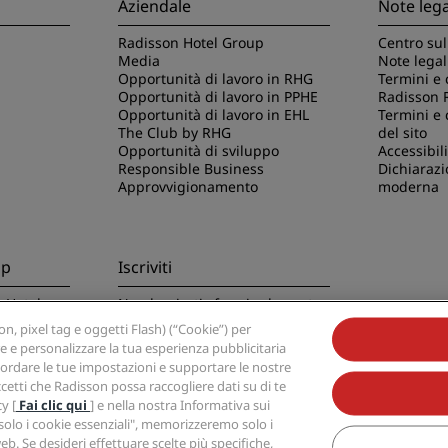
Aziendale
Note lega
Radisson Hotel Group
Centro sul
Media
Note legal
Opportunità di lavoro in RHG
Termini e 
Opportunità di lavoro in PPHE
Radisson 
Opportunità di lavoro in EHL
Termini e 
The Club by RHG
del sito
Opportunità di sviluppo
Accessibili
Responsible Business
Dichiarazi
Approvvigionamento
moderna
pp
Iscriviti
n Hotels
Non lasciarti sfuggire le nostre
offerte migliori
, pixel tag e oggetti Flash) (“Cookie”) per
re e personalizzare la tua esperienza pubblicitaria
 ricordare le tue impostazioni e supportare le nostre
ccetti che Radisson possa raccogliere dati su di te
y [
Fai clic qui
] e nella nostra Informativa sui
a solo i cookie essenziali", memorizzeremo solo i
otel Group, Radisson, Radisson RED, Radisson Blu, Radisson Collection, Radisson Ind
b. Se desideri effettuare scelte più specifiche,