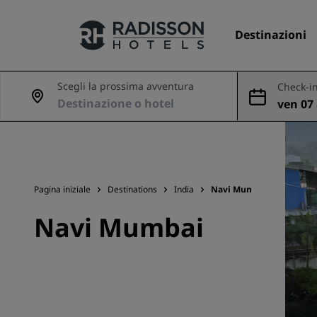
Destinazioni
Scegli la prossima avventura
Check-in
ven 07 
I nostri Marchi
ago
Marchi Radisson Hotels
Pagina iniziale
Destinations
India
Navi Mumbai
Navi Mumbai