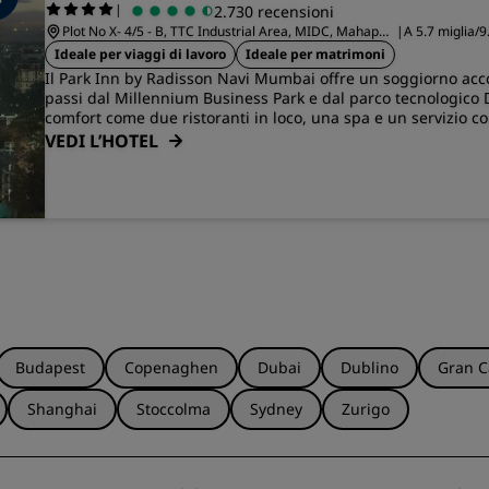
|
2.730 recensioni
Plot No X- 4/5 - B, TTC Industrial Area, MIDC, Mahape,
|
A 5.7 miglia/9
Shilphata Road
Navi Mumbai
Ideale per viaggi di lavoro
Ideale per matrimoni
Il Park Inn by Radisson Navi Mumbai offre un soggiorno acc
passi dal Millennium Business Park e dal parco tecnologico 
comfort come due ristoranti in loco, una spa e un servizio co
VEDI L’HOTEL
Budapest
Copenaghen
Dubai
Dublino
Gran C
Shanghai
Stoccolma
Sydney
Zurigo