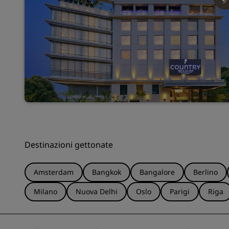
Destinazioni gettonate
Amsterdam
Bangkok
Bangalore
Berlino
Milano
Nuova Delhi
Oslo
Parigi
Riga