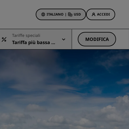
ITALIANO
|
USD
ACCEDI
ewards
Tariffe speciali
otazioni
MODIFICA
Tariffa più bassa di
Offerte di hotel
sponibile
Scopri le nostre offerte
Per la tua prima prenotazione,
meriti un regalo
Deals of the Day
Prenota in anticipo
Scopri i nostri pacchetti
Idee di viaggio
Hotel per famiglie