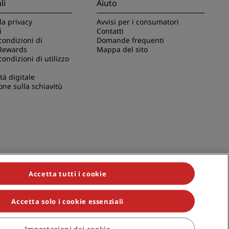
li
Aiuto
la privacy
Avvisi per i consumatori
i
Contatti
condizioni di
Domande frequenti
Rewards
Mappa del sito
condizioni di utilizzo
tà digitale
one sulla schiavitù
Accetta tutti i cookie
Accetta solo i cookie essenziali
ividuals, Park Plaza, Park Inn, Country Inn & Suites, Prize by Radisson,
Impostazioni dei cookie