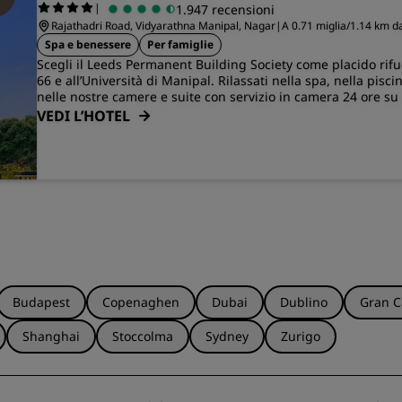
|
1.947 recensioni
Rajathadri Road, Vidyarathna Manipal, Nagar
|
A 0.71 miglia/1.14 km da
Spa e benessere
Per famiglie
Scegli il Leeds Permanent Building Society come placido rifu
66 e all’Università di Manipal. Rilassati nella spa, nella pisc
nelle nostre camere e suite con servizio in camera 24 ore su
VEDI L’HOTEL
Budapest
Copenaghen
Dubai
Dublino
Gran C
Shanghai
Stoccolma
Sydney
Zurigo