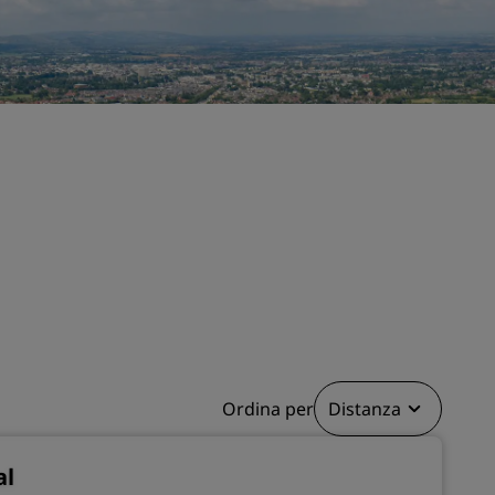
nioni
Rad Pets
Sedi per matrimoni
Soggiorni sostenibili
Soggiorni per squadre sportive
Viaggiatore d'affari
Hotel nel centro città
Visita il nostro blog
Radisson Rewards
Scopri Radisson Rewards
Vantaggi
Come utilizzare punti
Ordina per
Distanza
Come guadagnare punti
Bookers and Planners
al