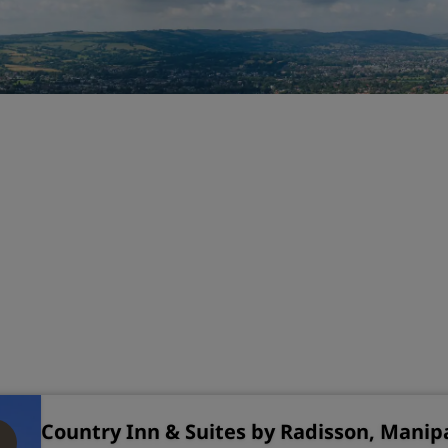
Prenota uno spazio per riu
Richiedi un preventivo
Destinazioni per eventi
Soluzioni di settore
Cerca voli
Cerca voli
Ristorazione
Cerca un ristorante
Servizi digitali
App Radisson Hotels
Country Inn & Suites by Radisson, Manip