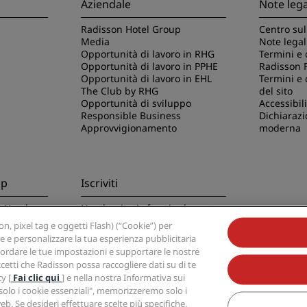
Aziendale
Note lega
Radisson Hotel Group
Centro sul
Media
Note legal
Opportunità di lavoro in RHG
Termini e 
Opportunità di lavoro in PPHE
Radisson 
Opportunità di lavoro in EHL
Termini e 
The Club by RHG
del sito
Opportunità di sviluppo
Accessibili
Responsible Business
Dichiarazi
Approvvigionamento
moderna
pp
Iscriviti
n Hotels
Non lasciarti sfuggire le nostre
offerte migliori
, pixel tag e oggetti Flash) (“Cookie”) per
re e personalizzare la tua esperienza pubblicitaria
 ricordare le tue impostazioni e supportare le nostre
ccetti che Radisson possa raccogliere dati su di te
y [
Fai clic qui
] e nella nostra Informativa sui
a solo i cookie essenziali", memorizzeremo solo i
otel Group, Radisson, Radisson RED, Radisson Blu, Radisson Collection, Radisson Ind
b. Se desideri effettuare scelte più specifiche,