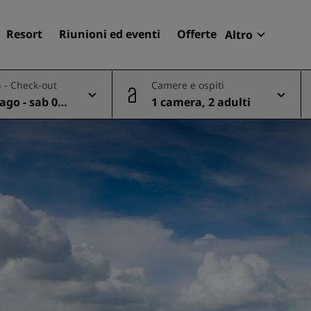
Resort
Riunioni ed eventi
Offerte
Altro
Radisson R
 - Check-out
Camere e ospiti
Le mie pren
ago - sab 08
1 camera, 2 adulti
Trova il tuo hotel
Destinazioni
Resort
Residence
Hotel aeroportuali
Hotel nuovi e di prossima
apertura
Meeting ed eventi
Scopri Radisson Meetings