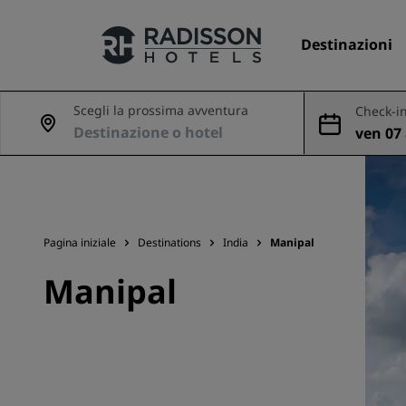
Destinazioni
Scegli la prossima avventura
Check-in
ven 07 
I nostri Marchi
ago
Marchi Radisson Hotels
Pagina iniziale
Destinations
India
Manipal
Manipal