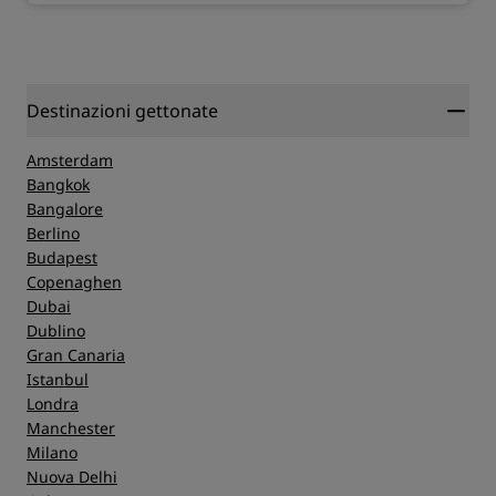
Destinazioni gettonate
Amsterdam
Bangkok
Bangalore
Berlino
Budapest
Copenaghen
Dubai
Dublino
Gran Canaria
Istanbul
Londra
Manchester
Milano
Nuova Delhi