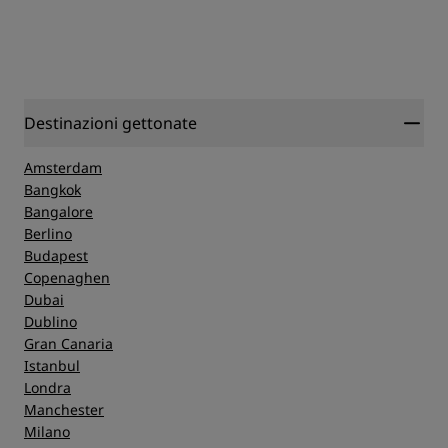
Destinazioni gettonate
Amsterdam
Bangkok
Bangalore
Berlino
Budapest
Copenaghen
Dubai
Dublino
Gran Canaria
Istanbul
Londra
Manchester
Milano