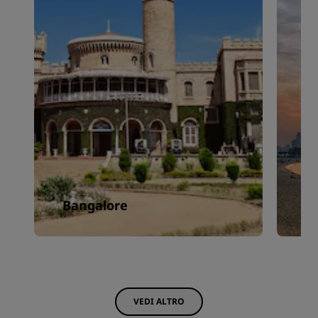
Bangalore
C
VEDI ALTRO