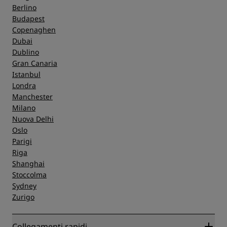
Berlino
Budapest
Copenaghen
Dubai
Dublino
Gran Canaria
Istanbul
Londra
Manchester
Milano
Nuova Delhi
Oslo
Parigi
Riga
Shanghai
Stoccolma
Sydney
Zurigo
Collegamenti rapidi