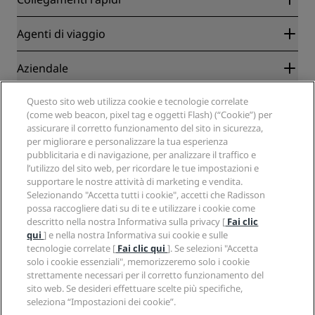
Radisson Rewards
Agenti di viaggio
Migliore tariffa online garantita
Blog
Partner
Aziendale
Destinazioni
Agenti di viaggio
Hotel nuovi e di prossima apertura
Radisson Hotel Group
Note legali
Questo sito web utilizza cookie e tecnologie correlate
APP Radisson Hotels
Media
(come web beacon, pixel tag e oggetti Flash) (“Cookie”) per
Hotel Approvati per sport
assicurare il corretto funzionamento del sito in sicurezza,
Opportunità di lavoro in RHG
Centro sulla privacy
Aiuto
Hotel per famiglie
per migliorare e personalizzare la tua esperienza
Opportunità di lavoro in PPHE
Note legali
Salute e sicurezza
pubblicitaria e di navigazione, per analizzare il traffico e
Opportunità di lavoro in EHL
Termini e condizioni di Radisson Rewards
Avvisi per i consumatori
l’utilizzo del sito web, per ricordare le tue impostazioni e
The Club by RHG
Social media
Termini e condizioni di utilizzo del sito
supportare le nostre attività di marketing e vendita.
Contatti
Opportunità di sviluppo
Selezionando "Accetta tutti i cookie", accetti che Radisson
Accessibilità digitale
Domande frequenti
Marchi Radisson Hotels
Responsible Business
possa raccogliere dati su di te e utilizzare i cookie come
Dichiarazione sulla schiavitù moderna
Mappa del sito
descritto nella nostra Informativa sulla privacy [
Fai clic
Approvvigionamento
qui
] e nella nostra Informativa sui cookie e sulle
tecnologie correlate [
Fai clic qui
]. Se selezioni "Accetta
solo i cookie essenziali", memorizzeremo solo i cookie
strettamente necessari per il corretto funzionamento del
sito web. Se desideri effettuare scelte più specifiche,
seleziona “Impostazioni dei cookie”.