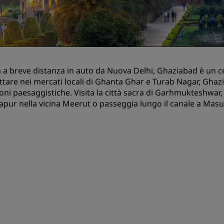
Prenota uno spazio per riu
Richiedi un preventivo
Destinazioni per eventi
Soluzioni di settore
a a breve distanza in auto da Nuova Delhi, Ghaziabad è un ce
ttare nei mercati locali di Ghanta Ghar e Turab Nagar, Gha
Cerca voli
ioni paesaggistiche. Visita la città sacra di Garhmukteshwar, 
apur nella vicina Meerut o passeggia lungo il canale a Masu
Cerca voli
Ristorazione
Cerca un ristorante
Servizi digitali
App Radisson Hotels