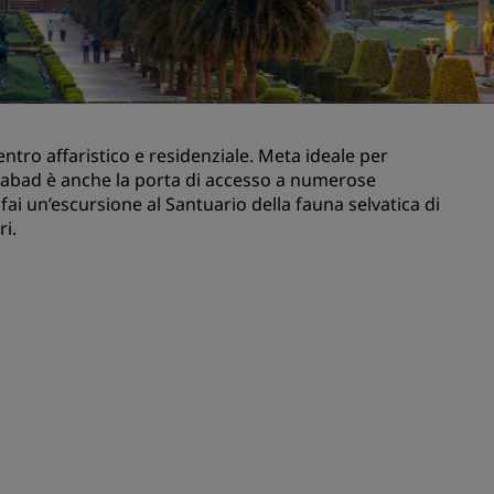
nioni
Rad Pets
Sedi per matrimoni
Soggiorni sostenibili
Soggiorni per squadre sportive
ntro affaristico e residenziale. Meta ideale per
Viaggiatore d'affari
ziabad è anche la porta di accesso a numerose
Hotel nel centro città
fai un’escursione al Santuario della fauna selvatica di
Visita il nostro blog
ri.
Radisson Rewards
Scopri Radisson Rewards
Vantaggi
Come utilizzare punti
Come guadagnare punti
Bookers and Planners