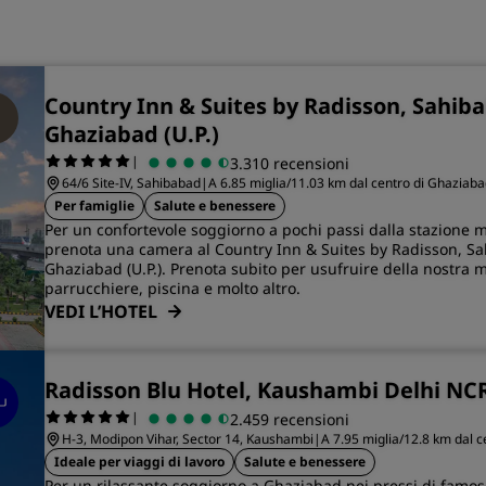
Country Inn & Suites by Radisson, Sahiba
Ghaziabad (U.P.)
|
3.310 recensioni
64/6 Site-IV, Sahibabad
|
A 6.85 miglia/11.03 km dal centro di Ghaziab
Per famiglie
Salute e benessere
Per un confortevole soggiorno a pochi passi dalla stazione m
prenota una camera al Country Inn & Suites by Radisson, Sa
Ghaziabad (U.P.). Prenota subito per usufruire della nostra 
parrucchiere, piscina e molto altro.
VEDI L’HOTEL
Radisson Blu Hotel, Kaushambi Delhi NC
|
2.459 recensioni
H-3, Modipon Vihar, Sector 14, Kaushambi
|
A 7.95 miglia/12.8 km dal 
Ideale per viaggi di lavoro
Salute e benessere
Per un rilassante soggiorno a Ghaziabad nei pressi di famose