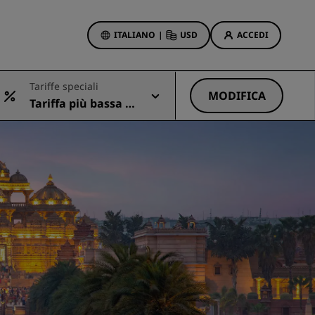
ITALIANO
|
USD
ACCEDI
ewards
Tariffe speciali
otazioni
MODIFICA
Tariffa più bassa di
Offerte di hotel
sponibile
Scopri le nostre offerte
Per la tua prima prenotazione,
meriti un regalo
Deals of the Day
Prenota in anticipo
Scopri i nostri pacchetti
Idee di viaggio
Hotel per famiglie