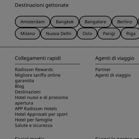
Destinazioni gettonate
Amsterdam
Bangkok
Bangalore
Berlino
Milano
Nuova Delhi
Oslo
Parigi
Riga
Collegamenti rapidi
Agenti di viaggio
Radisson Rewards
Partner
Migliore tariffa online
Agenti di viaggio
garantita
Blog
Destinazioni
Hotel nuovi e di prossima
apertura
APP Radisson Hotels
Hotel Approvati per sport
Hotel per famiglie
Salute e sicurezza
Social media
Scopri la nostra a