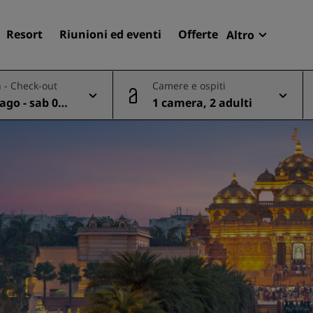
Resort
Riunioni ed eventi
Offerte
Altro
Radisson R
 - Check-out
Camere e ospiti
Le mie pren
ago - sab 08
1 camera, 2 adulti
Trova il tuo hotel
Destinazioni
Resort
Residence
Hotel aeroportuali
Hotel nuovi e di prossima
apertura
Meeting ed eventi
Scopri Radisson Meetings