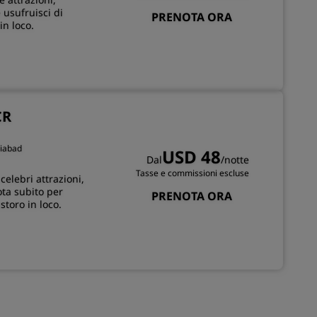
usufruisci di
PRENOTA ORA
in loco.
CR
ziabad
USD 48
Dal
/notte
Tasse e commissioni escluse
elebri attrazioni,
ta subito per
PRENOTA ORA
storo in loco.