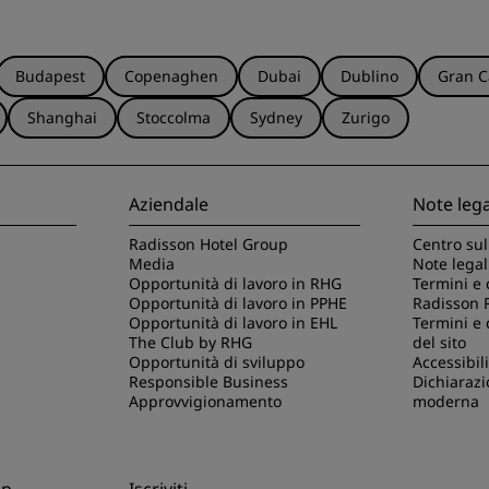
Budapest
Copenaghen
Dubai
Dublino
Gran C
Shanghai
Stoccolma
Sydney
Zurigo
Aziendale
Note lega
Radisson Hotel Group
Centro sul
Media
Note legal
Opportunità di lavoro in RHG
Termini e 
Opportunità di lavoro in PPHE
Radisson 
Opportunità di lavoro in EHL
Termini e 
The Club by RHG
del sito
Opportunità di sviluppo
Accessibili
Responsible Business
Dichiarazi
Approvvigionamento
moderna
pp
Iscriviti