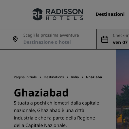
Destinazioni
Scegli la prossima avventura
Check-in
ven 07 
I nostri Marchi
ago
Marchi Radisson Hotels
Pagina iniziale
Destinations
India
Ghaziabad
Ghaziabad
Situata a pochi chilometri dalla capitale
nazionale, Ghaziabad è una città
industriale che fa parte della Regione
della Capitale Nazionale.