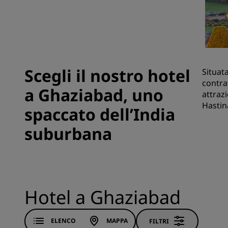
Marchi affiliati in Cina
Scegli il nostro hotel
Situat
contra
a Ghaziabad, uno
attraz
Hastin
spaccato dell’India
suburbana
Hotel a Ghaziabad
ELENCO
MAPPA
FILTRI