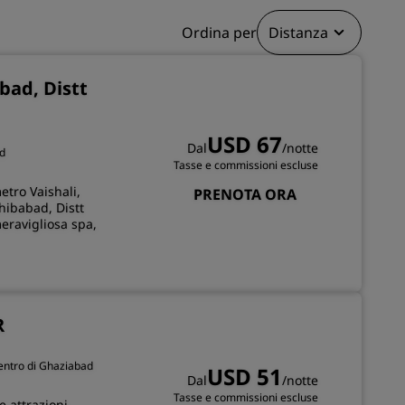
Ordina per
Distanza
ISCRIVITI
bad, Distt
USD 67
Dal
/notte
ad
Tasse e commissioni escluse
etro Vaishali,
PRENOTA ORA
hibabad, Distt
meravigliosa spa,
R
centro di Ghaziabad
USD 51
Dal
/notte
Tasse e commissioni escluse
 attrazioni,