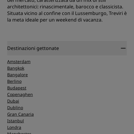
del mercato, caratterizzata da un mix di stili
architettonici: rinascimentale, barocco e classicista.
Situata vicino al confine con il Lussemburgo, Treviri è
la meta ideale per un weekend di vacanza.
Destinazioni gettonate
Amsterdam
Bangkok
Bangalore
Berlino
Budapest
Copenaghen
Dubai
Dublino
Gran Canaria
Istanbul
Londra
Manchester