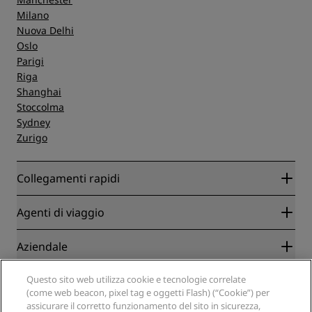
Milano
Nuova Delhi
Oslo
Parigi
Riga
Shanghai
Stoccolma
Sydney
Zurigo
Collegamenti rapidi
Radisson Rewards
Agenti di viaggio
Migliore tariffa online garantita
Blog
Partner
Aziendale
Destinazioni
Agenti di viaggio
Hotel nuovi e di prossima apertura
Radisson Hotel Group
Note legali
Questo sito web utilizza cookie e tecnologie correlate
APP Radisson Hotels
Media
(come web beacon, pixel tag e oggetti Flash) (“Cookie”) per
Hotel Approvati per sport
assicurare il corretto funzionamento del sito in sicurezza,
Opportunità di lavoro in RHG
Centro sulla privacy