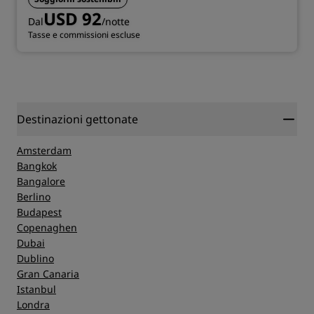
USD 92
Dal
/notte
Tasse e commissioni escluse
Destinazioni gettonate
Amsterdam
Bangkok
Bangalore
Berlino
Budapest
Copenaghen
Dubai
Dublino
Gran Canaria
Istanbul
Londra