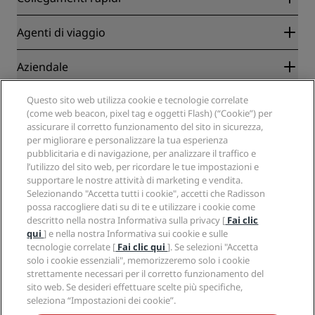
Radisson Rewards
Agenti di viaggio
Migliore tariffa online garantita
Blog
Partner
Aziendale
Destinazioni
Agenti di viaggio
Hotel nuovi e di prossima apertura
Radisson Hotel Group
Note legali
Questo sito web utilizza cookie e tecnologie correlate
APP Radisson Hotels
Media
(come web beacon, pixel tag e oggetti Flash) (“Cookie”) per
Hotel Approvati per sport
assicurare il corretto funzionamento del sito in sicurezza,
Opportunità di lavoro in RHG
Centro sulla privacy
Aiuto
Hotel per famiglie
per migliorare e personalizzare la tua esperienza
Opportunità di lavoro in PPHE
Note legali
Salute e sicurezza
pubblicitaria e di navigazione, per analizzare il traffico e
Opportunità di lavoro in EHL
Termini e condizioni di Radisson Rewards
Avvisi per i consumatori
l’utilizzo del sito web, per ricordare le tue impostazioni e
The Club by RHG
Social media
Termini e condizioni di utilizzo del sito
supportare le nostre attività di marketing e vendita.
Contatti
Opportunità di sviluppo
Selezionando "Accetta tutti i cookie", accetti che Radisson
Accessibilità digitale
Domande frequenti
Marchi Radisson Hotels
Responsible Business
possa raccogliere dati su di te e utilizzare i cookie come
Dichiarazione sulla schiavitù moderna
Mappa del sito
descritto nella nostra Informativa sulla privacy [
Fai clic
Approvvigionamento
qui
] e nella nostra Informativa sui cookie e sulle
tecnologie correlate [
Fai clic qui
]. Se selezioni "Accetta
solo i cookie essenziali", memorizzeremo solo i cookie
strettamente necessari per il corretto funzionamento del
sito web. Se desideri effettuare scelte più specifiche,
seleziona “Impostazioni dei cookie”.