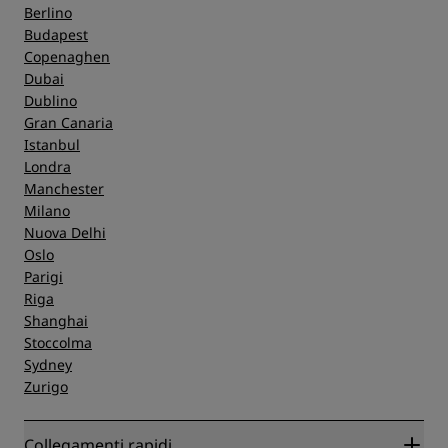
Berlino
Budapest
Copenaghen
Dubai
Dublino
Gran Canaria
Istanbul
Londra
Manchester
Milano
Nuova Delhi
Oslo
Parigi
Riga
Shanghai
Stoccolma
Sydney
Zurigo
Collegamenti rapidi