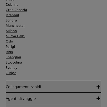
Dublino
Gran Canaria
Istanbul
Londra
Manchester
Milano
Nuova Delhi
Oslo
Parigi
Riga
Shanghai
Stoccolma
Sydney
Zurigo
Collegamenti rapidi
Radisson Rewards
Agenti di viaggio
Migliore tariffa online garantita