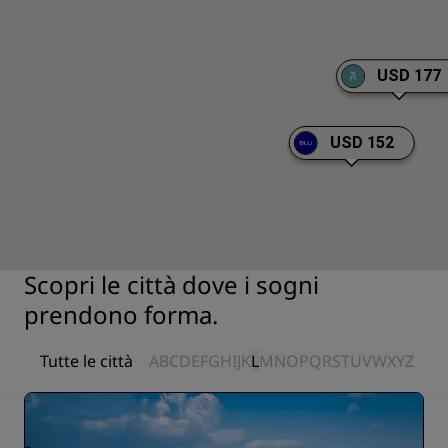
USD 177
USD 152
Scopri le città dove i sogni
prendono forma.
Tutte le città
A
B
C
D
E
F
G
H
I
J
K
L
M
N
O
P
Q
R
S
T
U
V
W
X
Y
Z