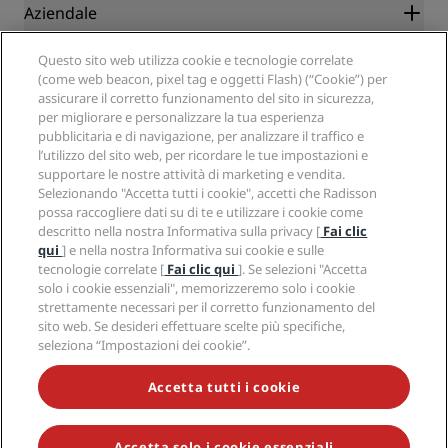
Blog
Partner
Aziendale
Destinazioni
Agenti di viaggio
Hotel nuovi e di prossima apertura
Radisson Hotel Group
Note legali
Questo sito web utilizza cookie e tecnologie correlate
APP Radisson Hotels
Media
(come web beacon, pixel tag e oggetti Flash) (“Cookie”) per
Hotel Approvati per sport
assicurare il corretto funzionamento del sito in sicurezza,
Opportunità di lavoro in RHG
Centro sulla privacy
Aiuto
Hotel per famiglie
per migliorare e personalizzare la tua esperienza
Opportunità di lavoro in PPHE
Note legali
Salute e sicurezza
pubblicitaria e di navigazione, per analizzare il traffico e
Opportunità di lavoro in EHL
Termini e condizioni di Radisson Rewards
Avvisi per i consumatori
l’utilizzo del sito web, per ricordare le tue impostazioni e
The Club by RHG
Social media
Termini e condizioni di utilizzo del sito
supportare le nostre attività di marketing e vendita.
Contatti
Opportunità di sviluppo
Selezionando "Accetta tutti i cookie", accetti che Radisson
Accessibilità digitale
Domande frequenti
Marchi Radisson Hotels
Responsible Business
possa raccogliere dati su di te e utilizzare i cookie come
Dichiarazione sulla schiavitù moderna
Mappa del sito
descritto nella nostra Informativa sulla privacy [
Fai clic
Approvvigionamento
qui
] e nella nostra Informativa sui cookie e sulle
tecnologie correlate [
Fai clic qui
]. Se selezioni "Accetta
solo i cookie essenziali", memorizzeremo solo i cookie
strettamente necessari per il corretto funzionamento del
sito web. Se desideri effettuare scelte più specifiche,
seleziona “Impostazioni dei cookie”.
NON LASCIARTI SFUGGIRE LE NOSTRE OFFERTE MIGLIORI
Accetta tutti i cookie
Accetta solo i cookie essenziali