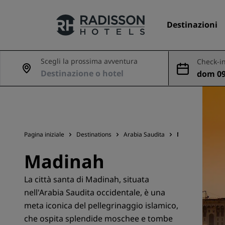
Destinazioni
Scegli la prossima avventura
Check-in
dom 09
I nostri Marchi
ago
Marchi Radisson Hotels
Pagina iniziale
Destinations
Arabia Saudita
Madinah
Madinah
La città santa di Madinah, situata
nell'Arabia Saudita occidentale, è una
meta iconica del pellegrinaggio islamico,
che ospita splendide moschee e tombe