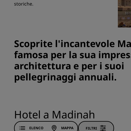
storiche.
Marchi affiliati in Cina
Scoprite l'incantevole M
famosa per la sua impre
architettura e per i suoi
pellegrinaggi annuali.
Hotel a Madinah
ELENCO
MAPPA
FILTRI