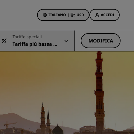
ITALIANO
|
USD
ACCEDI
ewards
Tariffe speciali
otazioni
MODIFICA
Tariffa più bassa di
Offerte di hotel
sponibile
Scopri le nostre offerte
Per la tua prima prenotazione,
meriti un regalo
Deals of the Day
Prenota in anticipo
Scopri i nostri pacchetti
Idee di viaggio
Hotel per famiglie