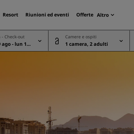
Resort
Riunioni ed eventi
Offerte
Altro
Radisson R
 - Check-out
Camere e ospiti
Le mie pren
 ago - lun 10
1 camera, 2 adulti
Trova il tuo hotel
Destinazioni
Resort
Residence
Hotel aeroportuali
Hotel nuovi e di prossima
apertura
Meeting ed eventi
Scopri Radisson Meetings