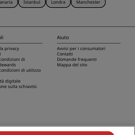
anaria
Istanbul
Londra
Manchester
li
Aiuto
la privacy
Avvisi per i consumatori
i
Contatti
condizioni di
Domande frequenti
Rewards
Mappa del sito
condizioni di utilizzo
tà digitale
one sulla schiavitù