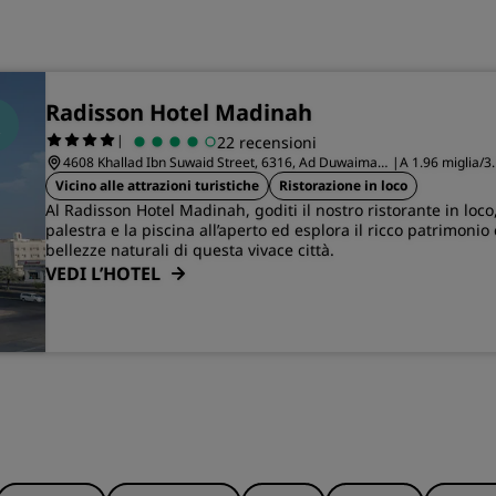
Radisson Hotel Madinah
|
22 recensioni
4608 Khallad Ibn Suwaid Street, 6316, Ad Duwaimah
|
A 1.96 miglia/3
District
Madinah
Vicino alle attrazioni turistiche
Ristorazione in loco
Al Radisson Hotel Madinah, goditi il nostro ristorante in loco, 
palestra e la piscina all’aperto ed esplora il ricco patrimonio 
bellezze naturali di questa vivace città.
VEDI L’HOTEL