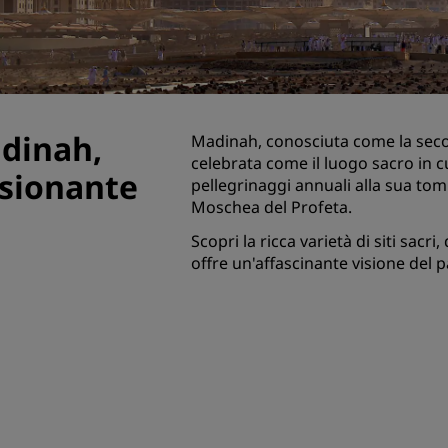
Prenota uno spazio per riu
Richiedi un preventivo
Destinazioni per eventi
Soluzioni di settore
adinah,
Madinah, conosciuta come la secon
celebrata come il luogo sacro in 
Cerca voli
ssionante
pellegrinaggi annuali alla sua tom
Moschea del Profeta.
Cerca voli
Scopri la ricca varietà di siti sac
Ristorazione
offre un'affascinante visione del p
Cerca un ristorante
Servizi digitali
App Radisson Hotels