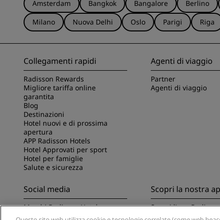
Amsterdam
Bangkok
Bangalore
Berlino
Milano
Nuova Delhi
Oslo
Parigi
Riga
Collegamenti rapidi
Agenti di viaggio
Radisson Rewards
Partner
Migliore tariffa online
Agenti di viaggio
garantita
Blog
Destinazioni
Hotel nuovi e di prossima
apertura
APP Radisson Hotels
Hotel Approvati per sport
Hotel per famiglie
Salute e sicurezza
Social media
Scopri la nostra a
Marchi Radisson Hotels
Scopri l'app Radisso
Questo sito web utilizza cookie e tecnologie correlate (come web beacon