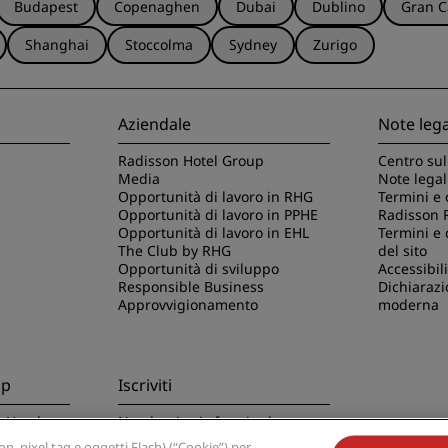
Budapest
Copenaghen
Dubai
Dublino
Gran C
Shanghai
Stoccolma
Sydney
Zurigo
Aziendale
Note lega
Radisson Hotel Group
Centro sul
Media
Note legal
Opportunità di lavoro in RHG
Termini e 
Opportunità di lavoro in PPHE
Radisson 
Opportunità di lavoro in EHL
Termini e 
The Club by RHG
del sito
Opportunità di sviluppo
Accessibili
Responsible Business
Dichiarazi
Approvvigionamento
moderna
pp
Iscriviti
n Hotels
Non lasciarti sfuggire le nostre
offerte migliori
, pixel tag e oggetti Flash) (“Cookie”) per