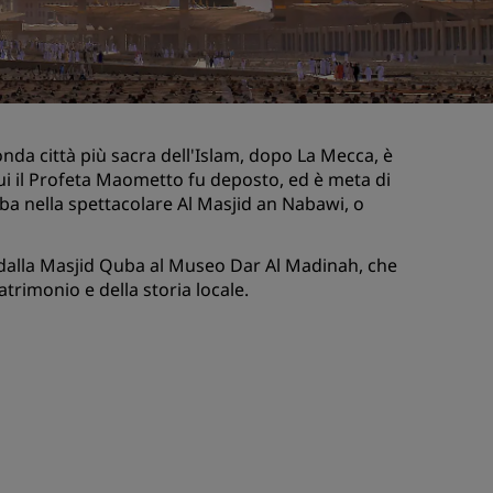
nioni
Rad Pets
Sedi per matrimoni
Soggiorni sostenibili
Soggiorni per squadre sportive
da città più sacra dell'Islam, dopo La Mecca, è
Viaggiatore d'affari
cui il Profeta Maometto fu deposto, ed è meta di
Hotel nel centro città
ba nella spettacolare Al Masjid an Nabawi, o
Visita il nostro blog
ri, dalla Masjid Quba al Museo Dar Al Madinah, che
Radisson Rewards
atrimonio e della storia locale.
Scopri Radisson Rewards
Vantaggi
Come utilizzare punti
Come guadagnare punti
Bookers and Planners