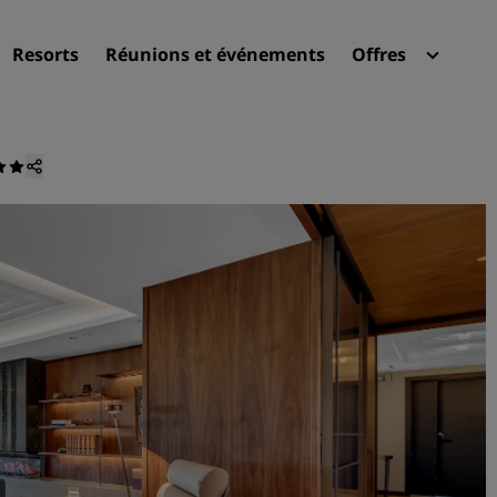
Resorts
Réunions et événements
Offres
Radi
Mes 
Trouvez votre hôtel
Destinations
Resorts
Appartements hôteliers
Hôtels d'aéroport
Nouveaux et futurs hôtels
Réunions et événements
Découvrez Radisson Meeti
Réservez une salle de réun