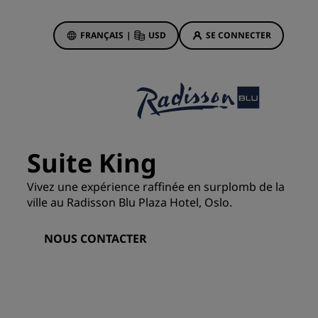
FRANÇAIS
|
USD
SE CONNECTER
sson Rewards
réservations
Offres d'hôtels
Découvrez nos offres
Suite King
La magie opère dès les premiers
instants
Vivez une expérience raffinée en surplomb de la
Deals of the Day
ville au Radisson Blu Plaza Hotel, Oslo.
Réservez à l’avance
NOUS CONTACTER
Voir nos forfaits
Idées de voyage
ngs
Hôtels adaptés aux familles
ion