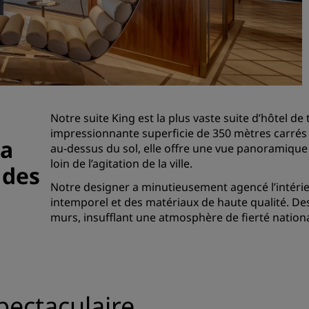
Demander un devis
Pour les événements
Solutions d’entreprise
Rechercher des vols
Notre suite King est la plus vaste suite d’hôtel d
Rechercher des vols
impressionnante superficie de 350 mètres carrés 
la
au-dessus du sol, elle offre une vue panoramique 
loin de l’agitation de la ville.
Restaurants
 des
Notre designer a minutieusement agencé l’intérie
Rechercher un restaurant
intemporel et des matériaux de haute qualité. D
murs, insufflant une atmosphère de fierté national
Services numériques
Application Radisson Hotel
pectaculaire