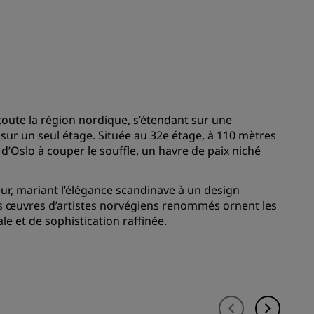
Rad Pets
Espaces dédiés aux mariages
Séjours durables
Séjours d'équipes sportives
Voyageur d'affaires
e toute la région nordique, s’étendant sur une
Hôtels du centre-ville
sur un seul étage. Située au 32e étage, à 110 mètres
Consultez notre blog
d’Oslo à couper le souffle, un havre de paix niché
Radisson Rewards
ur, mariant l’élégance scandinave à un design
es œuvres d’artistes norvégiens renommés ornent les
Découvrez Radisson Rewards
e et de sophistication raffinée.
Avantages
Comment utiliser vos points
s
Comment gagner des points
Bookers et Planners