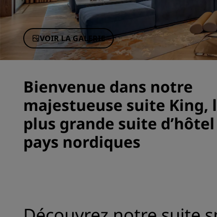
Marques affiliées en Chine
VOIR LA GALERIE
Bienvenue dans notre
majestueuse suite King, 
plus grande suite d’hôtel
pays nordiques
Découvrez notre suite s