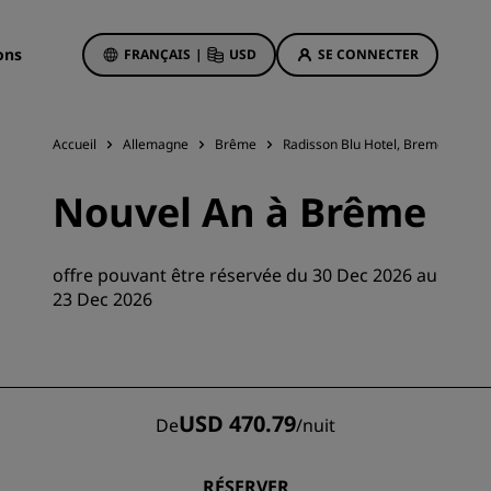
ons
FRANÇAIS
|
USD
SE CONNECTER
Accueil
Allemagne
Brême
Radisson Blu Hotel, Bremen
Of
Offres d'hôtels
Nouvel An à Brême
Découvrez nos offres
La magie opère dès les premiers
offre pouvant être réservée du 30 Dec 2026 au
instants
23 Dec 2026
Deals of the Day
Réservez à l’avance
Voir nos forfaits
USD 470.79
De
/
nuit
Idées de voyage
ngs
Hôtels adaptés aux familles
RÉSERVER
ion