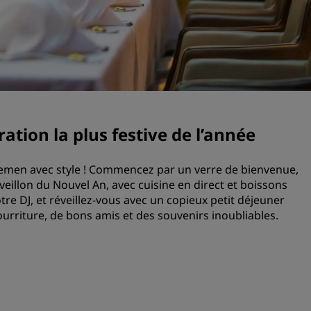
Demander un devis
Pour les événements
Solutions d’entreprise
Rechercher des vols
Rechercher des vols
ation la plus festive de l’année
Restaurants
remen avec style ! Commencez par un verre de bienvenue,
éveillon du Nouvel An, avec cuisine en direct et boissons
Rechercher un restaurant
tre DJ, et réveillez-vous avec un copieux petit déjeuner
ourriture, de bons amis et des souvenirs inoubliables.
Services numériques
Application Radisson Hotel