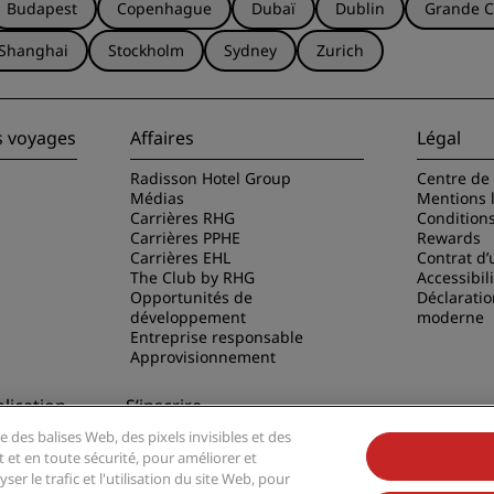
Budapest
Copenhague
Dubaï
Dublin
Grande C
Shanghai
Stockholm
Sydney
Zurich
s voyages
Affaires
Légal
Radisson Hotel Group
Centre de 
Médias
Mentions 
Carrières RHG
Condition
Carrières PPHE
Rewards
Carrières EHL
Contrat d’u
The Club by RHG
Accessibil
Opportunités de
Déclaratio
développement
moderne
Entreprise responsable
Approvisionnement
lication
S’inscrire
e des balises Web, des pixels invisibles et des
sson Hotels
Ne manquez aucune de nos
t et en toute sécurité, pour améliorer et
offres les plus populaires
er le trafic et l'utilisation du site Web, pour