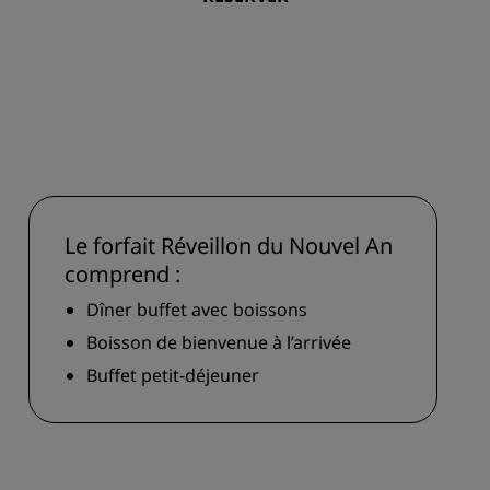
Rad Pets
Espaces dédiés aux mariages
Séjours durables
Séjours d'équipes sportives
Voyageur d'affaires
Hôtels du centre-ville
Consultez notre blog
Le forfait Réveillon du Nouvel An
comprend :
Radisson Rewards
Dîner buffet avec boissons
Découvrez Radisson Rewards
Boisson de bienvenue à l’arrivée
Avantages
Buffet petit-déjeuner
Comment utiliser vos points
s
Comment gagner des points
Bookers et Planners