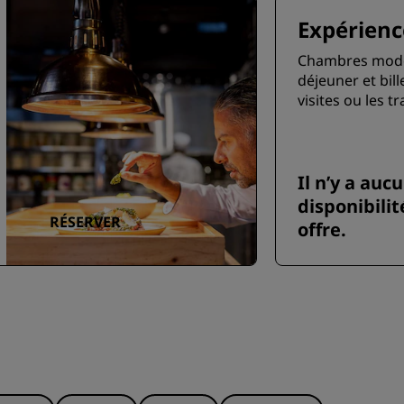
Expérienc
Chambres moder
déjeuner et bill
visites ou les t
Il n’y a auc
disponibilit
RÉSERVER
offre.