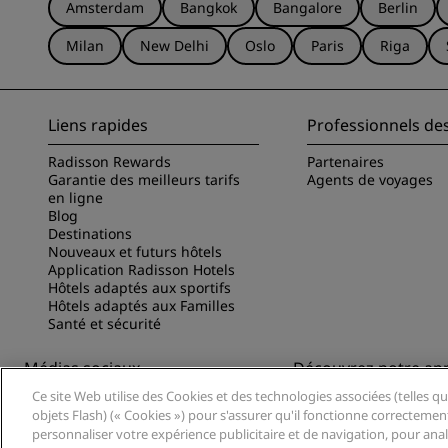
Amsterdam
Bangkok
Bangalore
Berlin
Milan
New Delhi
Oslo
Paris
Riga
Liens rapides
Professionnels de
Radisson Rewards
Partenaires
Garantie des meilleurs tarifs
Agents de voyages
en ligne
Blog
Destinations
Nouveaux et futurs hôtels
Application Radisson Hotels
Hôtels adaptés aux sportifs
Hôtels adaptés aux Familles
Santé et sécurité
Médias sociaux
Découvrez notre app
Ce site Web utilise des Cookies et des technologies associées (telles qu
Marques Radisson Hotels
Découvrez l’appli Radi
objets Flash) (« Cookies ») pour s'assurer qu'il fonctionne correctemen
personnaliser votre expérience publicitaire et de navigation, pour analys