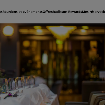
ts
Réunions et événements
Offres
Radisson Rewards
Mes réservati
Trouvez votre hôtel
Destinations
Resorts
Appartements hôteliers
Hôtels d'aéroport
Nouveaux et futurs hôtels
Réunions et événements
Découvrez Radisson Meeti
Réservez une salle de réun