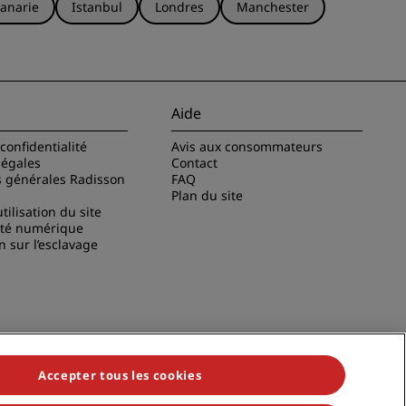
anarie
Istanbul
Londres
Manchester
Aide
confidentialité
Avis aux consommateurs
légales
Contact
s générales Radisson
FAQ
Plan du site
tilisation du site
ité numérique
n sur l’esclavage
Accepter tous les cookies