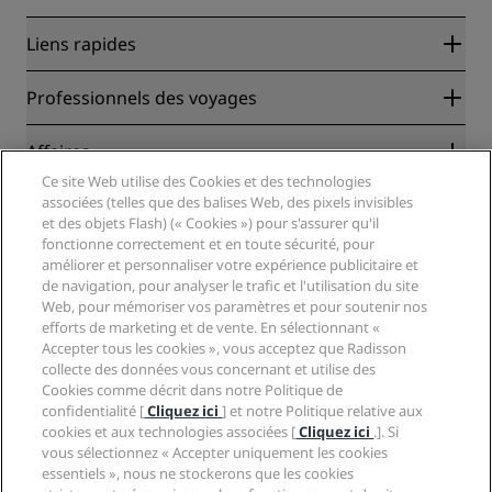
Liens rapides
Radisson Rewards
Professionnels des voyages
Garantie des meilleurs tarifs en ligne
Blog
Partenaires
Affaires
Destinations
Agents de voyages
Ce site Web utilise des Cookies et des technologies
Nouveaux et futurs hôtels
Radisson Hotel Group
associées (telles que des balises Web, des pixels invisibles
Légal
Application Radisson Hotels
et des objets Flash) (« Cookies ») pour s'assurer qu'il
Médias
Hôtels adaptés aux sportifs
fonctionne correctement et en toute sécurité, pour
Carrières RHG
Centre de confidentialité
Aide
Hôtels adaptés aux Familles
améliorer et personnaliser votre expérience publicitaire et
Carrières PPHE
Mentions légales
Santé et sécurité
de navigation, pour analyser le trafic et l'utilisation du site
Carrières EHL
Conditions générales Radisson Rewards
Web, pour mémoriser vos paramètres et pour soutenir nos
Avis aux consommateurs
The Club by RHG
Médias sociaux
Contrat d’utilisation du site
efforts de marketing et de vente. En sélectionnant «
Contact
Opportunités de développement
Accepter tous les cookies », vous acceptez que Radisson
Accessibilité numérique
FAQ
Marques Radisson Hotels
Entreprise responsable
collecte des données vous concernant et utilise des
Déclaration sur l’esclavage moderne
Plan du site
Cookies comme décrit dans notre Politique de
Approvisionnement
confidentialité [
Cliquez ici
] et notre Politique relative aux
cookies et aux technologies associées [
Cliquez ici
.]. Si
vous sélectionnez « Accepter uniquement les cookies
essentiels », nous ne stockerons que les cookies