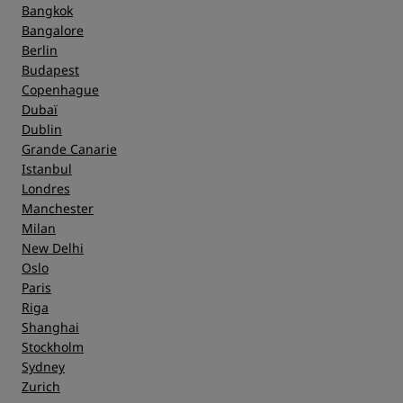
Bangkok
Bangalore
Berlin
Budapest
Copenhague
Dubaï
Dublin
Grande Canarie
Istanbul
Londres
Manchester
Milan
New Delhi
Oslo
Paris
Riga
Shanghai
Stockholm
Sydney
Zurich