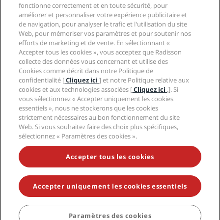
Hôtels adaptés aux sportifs
fonctionne correctement et en toute sécurité, pour
Carrières RHG
Centre de confidentialité
Aide
Hôtels adaptés aux Familles
améliorer et personnaliser votre expérience publicitaire et
Carrières PPHE
Mentions légales
Santé et sécurité
de navigation, pour analyser le trafic et l'utilisation du site
Carrières EHL
Conditions générales Radisson Rewards
Web, pour mémoriser vos paramètres et pour soutenir nos
Avis aux consommateurs
The Club by RHG
Médias sociaux
Contrat d’utilisation du site
efforts de marketing et de vente. En sélectionnant «
Contact
Opportunités de développement
Accepter tous les cookies », vous acceptez que Radisson
Accessibilité numérique
FAQ
Marques Radisson Hotels
Entreprise responsable
collecte des données vous concernant et utilise des
Déclaration sur l’esclavage moderne
Plan du site
Cookies comme décrit dans notre Politique de
Approvisionnement
confidentialité [
Cliquez ici
] et notre Politique relative aux
cookies et aux technologies associées [
Cliquez ici
.]. Si
vous sélectionnez « Accepter uniquement les cookies
essentiels », nous ne stockerons que les cookies
strictement nécessaires au bon fonctionnement du site
Web. Si vous souhaitez faire des choix plus spécifiques,
sélectionnez « Paramètres des cookies ».
NE MANQUEZ AUCUNE DE NOS OFFRES LES PLUS
POPULAIRES
Accepter tous les cookies
Accepter uniquement les cookies essentiels
© 2026 Radisson Hotel Group.
Tous droits réservés. RHG Radisson
Hotel Group, Radisson, Radisson RED, Radisson Blu, Radisson Collection,
Radisson Individuals, Park Plaza, Park Inn, Country Inn & Suites, Prize by
Radisson, Radisson Rewards, et Radisson Meetings sont des marques
Paramètres des cookies
déposées de Radisson Hotel Group.