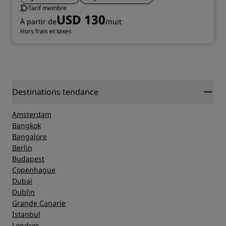
Tarif membre
USD 130
À partir de
/nuit
Hors frais et taxes
Destinations tendance
Amsterdam
Bangkok
Bangalore
Berlin
Budapest
Copenhague
Dubaï
Dublin
Grande Canarie
Istanbul
Londres