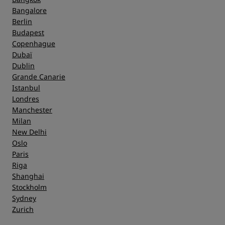
Bangalore
Berlin
Budapest
Copenhague
Dubaï
Dublin
Grande Canarie
Istanbul
Londres
Manchester
Milan
New Delhi
Oslo
Paris
Riga
Shanghai
Stockholm
Sydney
Zurich