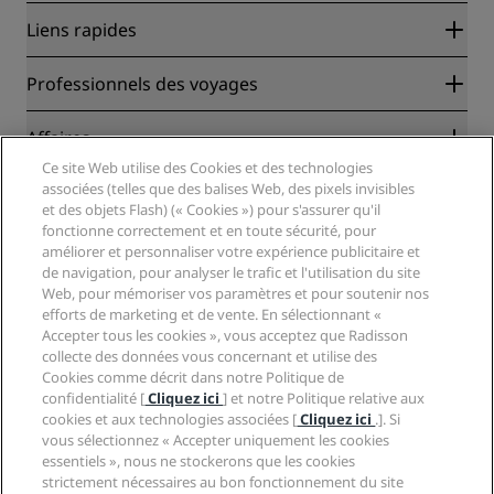
Liens rapides
Radisson Rewards
Professionnels des voyages
Garantie des meilleurs tarifs en ligne
Blog
Partenaires
Affaires
Destinations
Agents de voyages
Ce site Web utilise des Cookies et des technologies
Nouveaux et futurs hôtels
Radisson Hotel Group
associées (telles que des balises Web, des pixels invisibles
Légal
Application Radisson Hotels
et des objets Flash) (« Cookies ») pour s'assurer qu'il
Médias
Hôtels adaptés aux sportifs
fonctionne correctement et en toute sécurité, pour
Carrières RHG
Centre de confidentialité
Aide
Hôtels adaptés aux Familles
améliorer et personnaliser votre expérience publicitaire et
Carrières PPHE
Mentions légales
Santé et sécurité
de navigation, pour analyser le trafic et l'utilisation du site
Carrières EHL
Conditions générales Radisson Rewards
Web, pour mémoriser vos paramètres et pour soutenir nos
Avis aux consommateurs
The Club by RHG
Médias sociaux
Contrat d’utilisation du site
efforts de marketing et de vente. En sélectionnant «
Contact
Opportunités de développement
Accepter tous les cookies », vous acceptez que Radisson
Accessibilité numérique
FAQ
Marques Radisson Hotels
Entreprise responsable
collecte des données vous concernant et utilise des
Déclaration sur l’esclavage moderne
Plan du site
Cookies comme décrit dans notre Politique de
Approvisionnement
confidentialité [
Cliquez ici
] et notre Politique relative aux
cookies et aux technologies associées [
Cliquez ici
.]. Si
vous sélectionnez « Accepter uniquement les cookies
essentiels », nous ne stockerons que les cookies
strictement nécessaires au bon fonctionnement du site