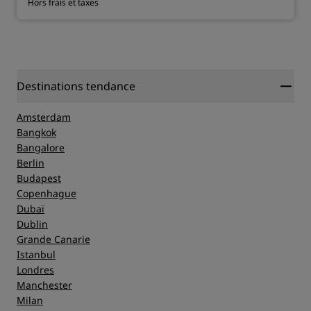
Hors frais et taxes
Destinations tendance
Amsterdam
Bangkok
Bangalore
Berlin
Budapest
Copenhague
Dubaï
Dublin
Grande Canarie
Istanbul
Londres
Manchester
Milan