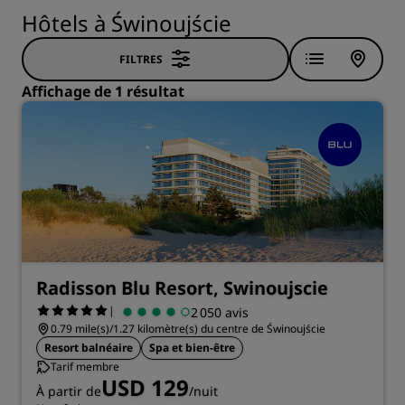
Hôtels à Świnoujście
FILTRES
Affichage de 1 résultat
Radisson Blu Resort, Swinoujscie
|
2 050 avis
0.79 mile(s)/1.27 kilomètre(s) du centre de Świnoujście
Resort balnéaire
Spa et bien-être
Tarif membre
USD 129
À partir de
/nuit