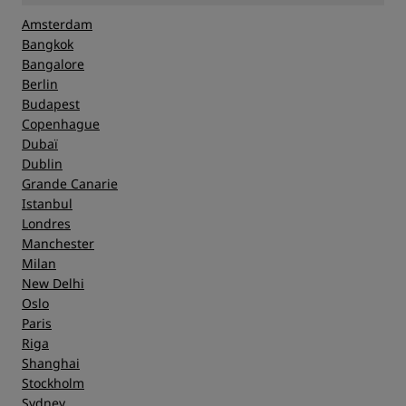
Amsterdam
Bangkok
Bangalore
Berlin
Budapest
Copenhague
Dubaï
Dublin
Grande Canarie
Istanbul
Londres
Manchester
Milan
New Delhi
Oslo
Paris
Riga
Shanghai
Stockholm
Sydney