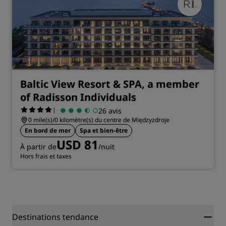
Baltic View Resort & SPA, a member
of Radisson Individuals
|
26 avis
0 mile(s)/0 kilomètre(s) du centre de Międzyzdroje
En bord de mer
Spa et bien-être
USD 81
À partir de
/nuit
Hors frais et taxes
Destinations tendance