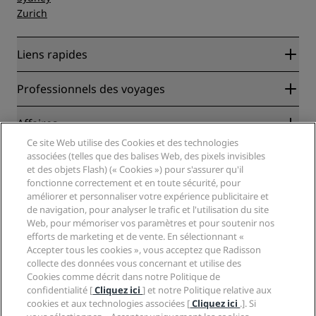
Zurich
Liens rapides
Radisson Rewards
Professionnels des voyages
Garantie des meilleurs tarifs en ligne
Blog
Partenaires
Affaires
Destinations
Agents de voyages
Ce site Web utilise des Cookies et des technologies
Nouveaux et futurs hôtels
Radisson Hotel Group
associées (telles que des balises Web, des pixels invisibles
Légal
Application Radisson Hotels
et des objets Flash) (« Cookies ») pour s'assurer qu'il
Médias
Hôtels adaptés aux sportifs
fonctionne correctement et en toute sécurité, pour
Carrières RHG
Centre de confidentialité
Aide
Hôtels adaptés aux Familles
améliorer et personnaliser votre expérience publicitaire et
Carrières PPHE
Mentions légales
Santé et sécurité
de navigation, pour analyser le trafic et l'utilisation du site
Carrières EHL
Conditions générales Radisson Rewards
Web, pour mémoriser vos paramètres et pour soutenir nos
Avis aux consommateurs
The Club by RHG
Médias sociaux
Contrat d’utilisation du site
efforts de marketing et de vente. En sélectionnant «
Contact
Opportunités de développement
Accepter tous les cookies », vous acceptez que Radisson
Accessibilité numérique
FAQ
Marques Radisson Hotels
Entreprise responsable
collecte des données vous concernant et utilise des
Déclaration sur l’esclavage moderne
Plan du site
Cookies comme décrit dans notre Politique de
Approvisionnement
confidentialité [
Cliquez ici
] et notre Politique relative aux
cookies et aux technologies associées [
Cliquez ici
.]. Si