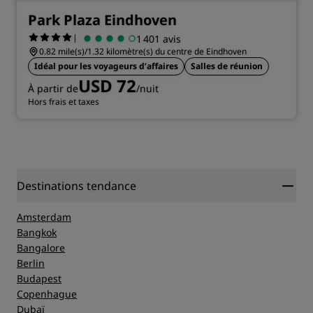
Park Plaza Eindhoven
|
1 401 avis
0.82 mile(s)/1.32 kilomètre(s) du centre de Eindhoven
Idéal pour les voyageurs d’affaires
Salles de réunion
USD 72
À partir de
/nuit
Hors frais et taxes
Destinations tendance
Amsterdam
Bangkok
Bangalore
Berlin
Budapest
Copenhague
Dubaï