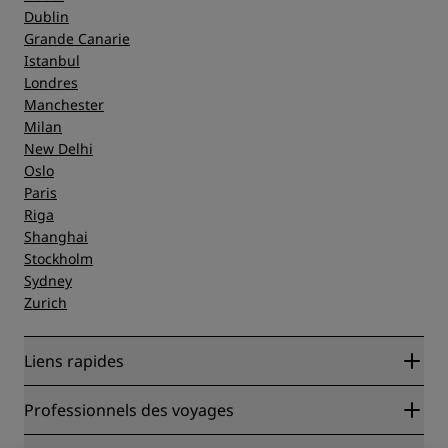
Dublin
Grande Canarie
Istanbul
Londres
Manchester
Milan
New Delhi
Oslo
Paris
Riga
Shanghai
Stockholm
Sydney
Zurich
Liens rapides
Radisson Rewards
Professionnels des voyages
Garantie des meilleurs tarifs en ligne