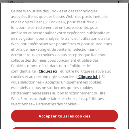
Blog
Partenaires
Affaires
Destinations
Agents de voyages
Ce site Web utilise des Cookies et des technologies
Nouveaux et futurs hôtels
Radisson Hotel Group
associées (telles que des balises Web, des pixels invisibles
Légal
Application Radisson Hotels
et des objets Flash) (« Cookies ») pour s'assurer qu'il
Médias
Hôtels adaptés aux sportifs
fonctionne correctement et en toute sécurité, pour
Carrières RHG
Centre de confidentialité
Aide
Hôtels adaptés aux Familles
améliorer et personnaliser votre expérience publicitaire et
Carrières PPHE
Mentions légales
Santé et sécurité
de navigation, pour analyser le trafic et l'utilisation du site
Carrières EHL
Conditions générales Radisson Rewards
Web, pour mémoriser vos paramètres et pour soutenir nos
Avis aux consommateurs
The Club by RHG
Médias sociaux
Contrat d’utilisation du site
efforts de marketing et de vente. En sélectionnant «
Contact
Opportunités de développement
Accepter tous les cookies », vous acceptez que Radisson
Accessibilité numérique
FAQ
Marques Radisson Hotels
Entreprise responsable
collecte des données vous concernant et utilise des
Déclaration sur l’esclavage moderne
Plan du site
Cookies comme décrit dans notre Politique de
Approvisionnement
confidentialité [
Cliquez ici
] et notre Politique relative aux
cookies et aux technologies associées [
Cliquez ici
.]. Si
vous sélectionnez « Accepter uniquement les cookies
essentiels », nous ne stockerons que les cookies
strictement nécessaires au bon fonctionnement du site
Web. Si vous souhaitez faire des choix plus spécifiques,
sélectionnez « Paramètres des cookies ».
NE MANQUEZ AUCUNE DE NOS OFFRES LES PLUS
POPULAIRES
Accepter tous les cookies