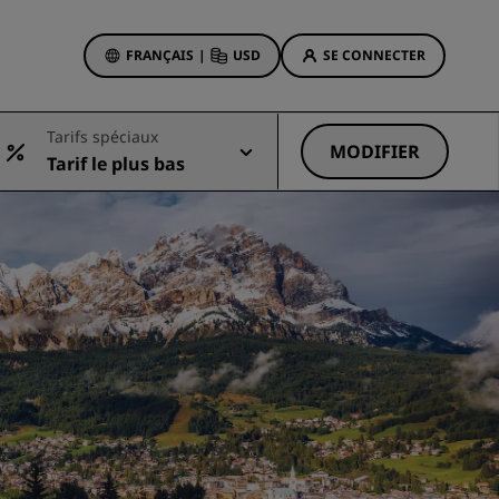
FRANÇAIS
|
USD
SE CONNECTER
sson Rewards
Tarifs spéciaux
réservations
MODIFIER
Tarif le plus bas
Offres d'hôtels
Découvrez nos offres
La magie opère dès les premiers
instants
Deals of the Day
Réservez à l’avance
Voir nos forfaits
Idées de voyage
ngs
Hôtels adaptés aux familles
ion