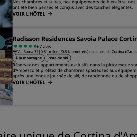
Nos chambres et suites, nos équipements de bien-être, nos 
ont été bien pensés et conçus avec des touches élégantes.
VOIR L’HÔTEL
Radisson Residences Savoia Palace Cort
67 avis
Via Roma 37
|
0.31 mile(s)/0.5 kilomètre(s) du centre de Cortina d’Amp
À la montagne
Piste de ski
Réservez nos appartements exclusifs dans la pittoresque sta
d’Ampezzo et profitez de chambres spacieuses aux équipem
après une longue journée de ski, de randonnée ou de shopp
VOIR L’HÔTEL
éaire unique de Cortina d'