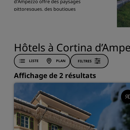
d'Ampezzo offre des paysages
pittoresques, des boutiques
exceptionnelles et de riches aventures
Marques affiliées en Chine
culturelles pour tous.
Hôtels à Cortina d’Amp
LISTE
PLAN
FILTRES
Affichage de 2 résultats