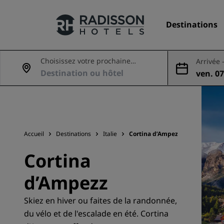
Destinations
Choisissez votre prochaine
Arrivée 
aventure
ven. 07
Nos enseignes
08 aoû
Marques Radisson Hotels
Accueil
Destinations
Italie
Cortina d’Ampezzo
Cortina
d’Ampezz
Skiez en hiver ou faites de la randonnée,
du vélo et de l'escalade en été. Cortina