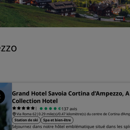
Demander un devis
Pour les événements
Solutions d’entreprise
Rechercher des vols
ezzo
Rechercher des vols
Restaurants
Rechercher un restaurant
Grand Hotel Savoia Cortina d’Ampezzo, A
Services numériques
Collection Hotel
|
137 avis
Application Radisson Hotel
Via Roma 62
|
0.29 mile(s)/0.47 kilomètre(s) du centre de Cortina d’Am
Station de ski
Spa et bien-être
Séjournez dans notre hôtel emblématique situé dans les sp