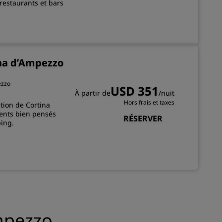
restaurants et bars
ADHÉRER
ina d’Ampezzo
ezzo
USD 351
À partir de
/nuit
Hors frais et taxes
tion de Cortina
ents bien pensés
RÉSERVER
ing.
Ampezzo