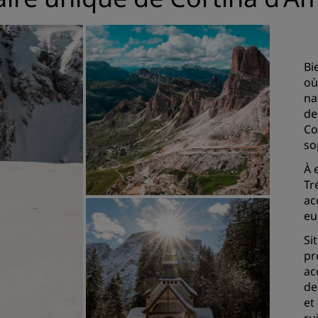
Bi
où
na
de
Co
so
À 
Tr
ac
eu
Si
pr
ac
de
et
ru