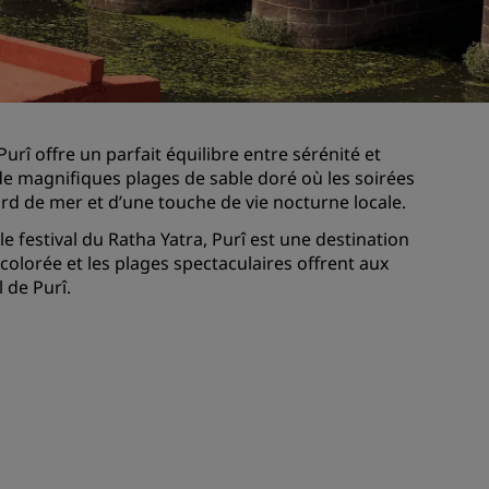
Rad Pets
Espaces dédiés aux mariages
Séjours durables
Séjours d'équipes sportives
urî offre un parfait équilibre entre sérénité et
Voyageur d'affaires
e de magnifiques plages de sable doré où les soirées
Hôtels du centre-ville
d de mer et d’une touche de vie nocturne locale.
Consultez notre blog
le festival du Ratha Yatra, Purî est une destination
colorée et les plages spectaculaires offrent aux
Radisson Rewards
 de Purî.
Découvrez Radisson Rewards
Avantages
Comment utiliser vos points
s
Comment gagner des points
Bookers et Planners