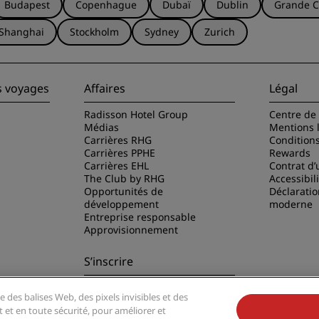
Budapest
Copenhague
Dubaï
Dublin
Grande C
Shanghai
Stockholm
Sydney
Zurich
s voyages
Affaires
Légal
Radisson Hotel Group
Centre de 
Médias
Mentions 
Carrières RHG
Condition
Carrières PPHE
Rewards
Carrières EHL
Contrat d’u
The Club by RHG
Accessibil
Opportunités de
Déclaratio
développement
moderne
Entreprise responsable
Approvisionnement
S’inscrire
Ne manquez aucune de nos
e des balises Web, des pixels invisibles et des
offres les plus populaires
disson Hotels
t et en toute sécurité, pour améliorer et