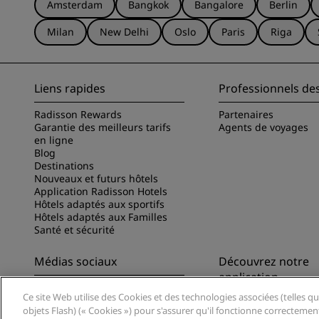
Amsterdam
Bangkok
Bangalore
Berlin
Milan
New Delhi
Oslo
Paris
Riga
Liens rapides
Professionnels de
Radisson Rewards
Partenaires
Garantie des meilleurs tarifs
Agents de voyages
en ligne
Blog
Destinations
Nouveaux et futurs hôtels
Application Radisson Hotels
Hôtels adaptés aux sportifs
Hôtels adaptés aux Familles
Santé et sécurité
Médias sociaux
Découvrez notre
application
Marques Radisson Hotels
Ce site Web utilise des Cookies et des technologies associées (telles qu
Découvrez l’appli Ra
objets Flash) (« Cookies ») pour s'assurer qu'il fonctionne correctemen