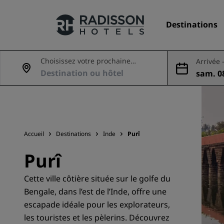
Destinations
Choisissez votre prochaine
Arrivée 
aventure
sam. 08
Nos enseignes
09 aoû
Marques Radisson Hotels
Accueil
Destinations
Inde
Purî
Purî
Cette ville côtière située sur le golfe du
Bengale, dans l’est de l’Inde, offre une
escapade idéale pour les explorateurs,
les touristes et les pèlerins. Découvrez