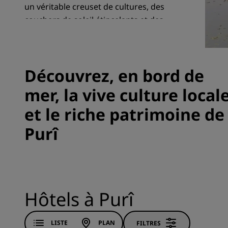
un véritable creuset de cultures, des
couchers de soleil étincelants et des
festivals animés.
Marques affiliées en Chine
Découvrez, en bord de
mer, la vive culture local
et le riche patrimoine de
Purî
Hôtels à Purî
LISTE
PLAN
FILTRES