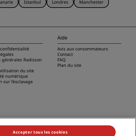
anarie
Istanbul
Londres
Manchester
Aide
confidentialité
Avis aux consommateurs
légales
Contact
s générales Radisson
FAQ
Plan du site
tilisation du site
ité numérique
n sur l’esclavage
Accepter tous les cookies