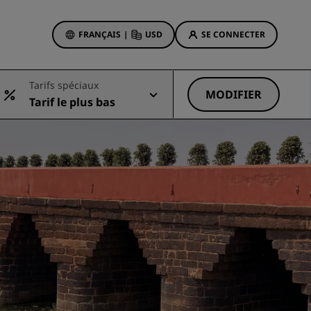
FRANÇAIS
|
USD
SE CONNECTER
sson Rewards
Tarifs spéciaux
réservations
MODIFIER
Tarif le plus bas
Offres d'hôtels
Découvrez nos offres
La magie opère dès les premiers
instants
Deals of the Day
Réservez à l’avance
Voir nos forfaits
Idées de voyage
ngs
Hôtels adaptés aux familles
ion