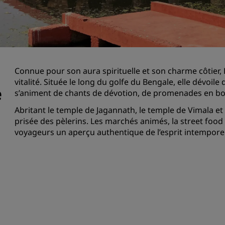
Demander un devis
Pour les événements
Solutions d’entreprise
Connue pour son aura spirituelle et son charme côtier, P
Rechercher des vols
vitalité. Située le long du golfe du Bengale, elle dévoil
e
s’animent de chants de dévotion, de promenades en bor
Rechercher des vols
Abritant le temple de Jagannath, le temple de Vimala et 
Restaurants
prisée des pèlerins. Les marchés animés, la street food 
voyageurs un aperçu authentique de l’esprit intemporel
Rechercher un restaurant
Services numériques
Application Radisson Hotel