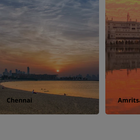
Chennai
Amrits