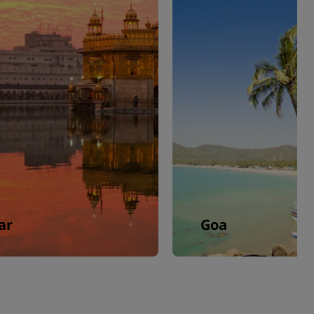
ar
Goa