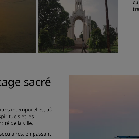
cu
tr
tage sacré
tions intemporelles, où
pirituels et les
té de la ville.
séculaires, en passant