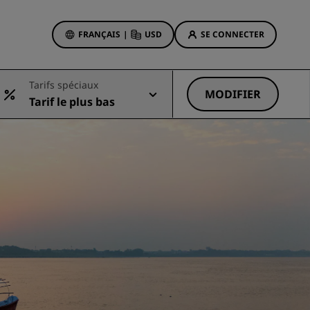
FRANÇAIS
|
USD
SE CONNECTER
sson Rewards
Tarifs spéciaux
réservations
MODIFIER
Tarif le plus bas
Offres d'hôtels
Découvrez nos offres
La magie opère dès les premiers
instants
Deals of the Day
Réservez à l’avance
Voir nos forfaits
Idées de voyage
ngs
Hôtels adaptés aux familles
ion