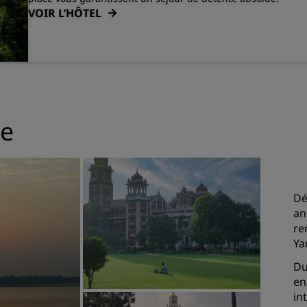
VOIR L’HÔTEL
le
Dé
an
re
Ya
Du
en
in