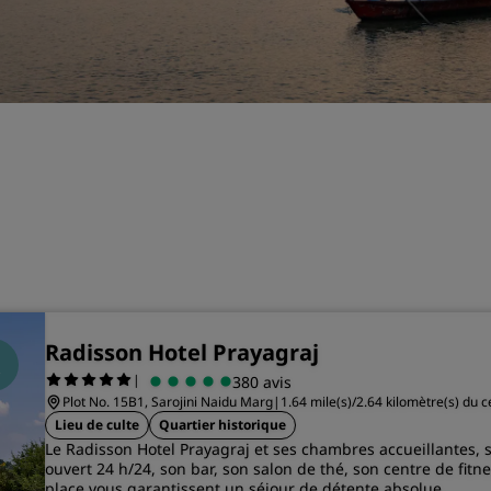
Demander un devis
Pour les événements
Solutions d’entreprise
Rechercher des vols
Rechercher des vols
Restaurants
Rechercher un restaurant
Radisson Hotel Prayagraj
Services numériques
|
380 avis
Plot No. 15B1, Sarojini Naidu Marg
|
1.64 mile(s)/2.64 kilomètre(s) du 
Application Radisson Hotel
Lieu de culte
Quartier historique
Le Radisson Hotel Prayagraj et ses chambres accueillantes, 
ouvert 24 h/24, son bar, son salon de thé, son centre de fitn
place vous garantissent un séjour de détente absolue.