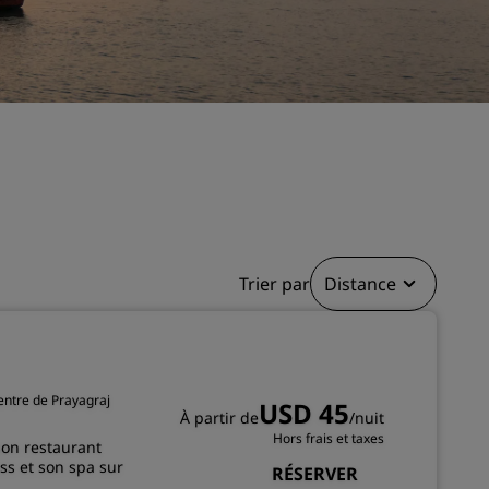
Rad Pets
Espaces dédiés aux mariages
Séjours durables
Séjours d'équipes sportives
Voyageur d'affaires
Hôtels du centre-ville
Consultez notre blog
Radisson Rewards
Trier par
Distance
Découvrez Radisson Rewards
Avantages
Comment utiliser vos points
centre de Prayagraj
USD 45
s
À partir de
/nuit
Comment gagner des points
Hors frais et taxes
son restaurant
Bookers et Planners
ess et son spa sur
RÉSERVER