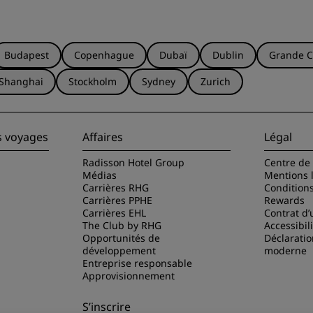
Budapest
Copenhague
Dubaï
Dublin
Grande C
Shanghai
Stockholm
Sydney
Zurich
s voyages
Affaires
Légal
Radisson Hotel Group
Centre de 
Médias
Mentions 
Carrières RHG
Condition
Carrières PPHE
Rewards
Carrières EHL
Contrat d’u
The Club by RHG
Accessibil
Opportunités de
Déclaratio
développement
moderne
Entreprise responsable
Approvisionnement
S’inscrire