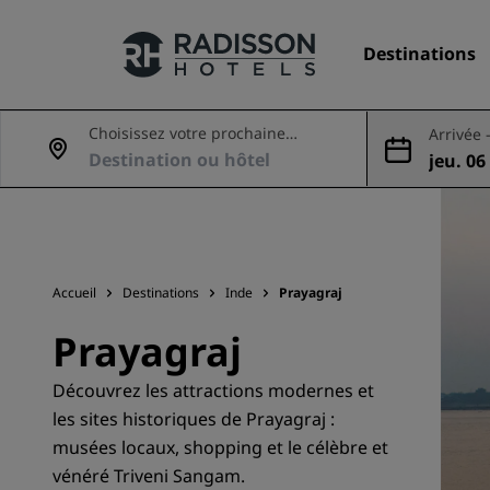
Destinations
Choisissez votre prochaine
Arrivée 
aventure
jeu. 06
Nos enseignes
7 août
Marques Radisson Hotels
Accueil
Destinations
Inde
Prayagraj
Prayagraj
Découvrez les attractions modernes et
les sites historiques de Prayagraj :
musées locaux, shopping et le célèbre et
vénéré Triveni Sangam.