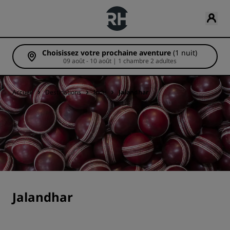
Choisissez votre prochaine aventure
(1 nuit)
09 août - 10 août | 1 chambre 2 adultes
Accueil
Destinations
Inde
Jalandhar
Jalandhar