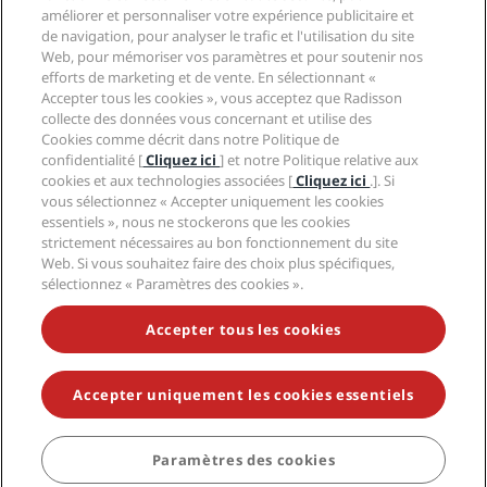
Centre de confidentialité
Aide
Hôtels adaptés aux Familles
améliorer et personnaliser votre expérience publicitaire et
Carrières PPHE
Mentions légales
Santé et sécurité
de navigation, pour analyser le trafic et l'utilisation du site
Carrières EHL
Conditions générales Radisson Rewards
Web, pour mémoriser vos paramètres et pour soutenir nos
Avis aux consommateurs
The Club by RHG
Médias sociaux
Contrat d’utilisation du site
efforts de marketing et de vente. En sélectionnant «
Contact
Opportunités de développement
Accepter tous les cookies », vous acceptez que Radisson
Accessibilité numérique
FAQ
Marques Radisson Hotels
Entreprise responsable
collecte des données vous concernant et utilise des
Déclaration sur l’esclavage moderne
Plan du site
Cookies comme décrit dans notre Politique de
Approvisionnement
confidentialité [
Cliquez ici
] et notre Politique relative aux
cookies et aux technologies associées [
Cliquez ici
.]. Si
vous sélectionnez « Accepter uniquement les cookies
essentiels », nous ne stockerons que les cookies
strictement nécessaires au bon fonctionnement du site
Web. Si vous souhaitez faire des choix plus spécifiques,
sélectionnez « Paramètres des cookies ».
NE MANQUEZ AUCUNE DE NOS OFFRES LES PLUS
POPULAIRES
Accepter tous les cookies
Accepter uniquement les cookies essentiels
© 2026 Radisson Hotel Group.
Tous droits réservés. RHG Radisson
Hotel Group, Radisson, Radisson RED, Radisson Blu, Radisson Collection,
Radisson Individuals, Park Plaza, Park Inn, Country Inn & Suites, Prize by
Radisson, Radisson Rewards, et Radisson Meetings sont des marques
Paramètres des cookies
déposées de Radisson Hotel Group.