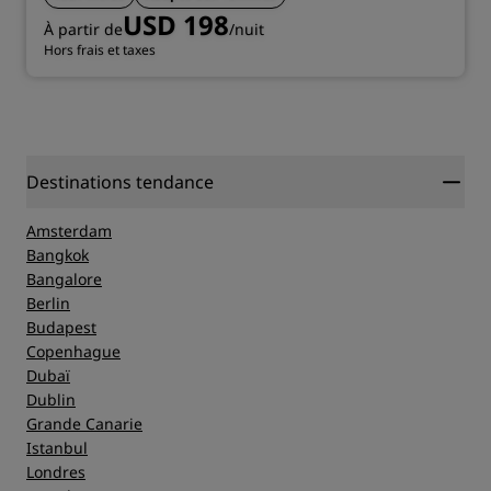
USD 198
À partir de
/nuit
Hors frais et taxes
Destinations tendance
Amsterdam
Bangkok
Bangalore
Berlin
Budapest
Copenhague
Dubaï
Dublin
Grande Canarie
Istanbul
Londres