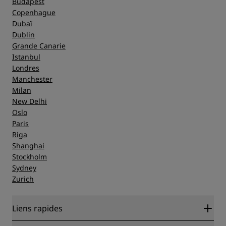
Budapest
Copenhague
Dubaï
Dublin
Grande Canarie
Istanbul
Londres
Manchester
Milan
New Delhi
Oslo
Paris
Riga
Shanghai
Stockholm
Sydney
Zurich
Liens rapides