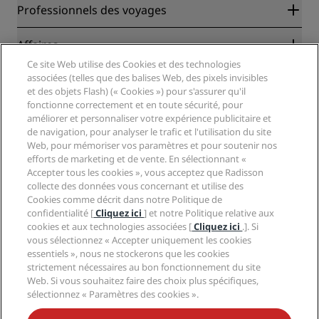
Radisson Rewards
Professionnels des voyages
Garantie des meilleurs tarifs en ligne
Blog
Partenaires
Affaires
Destinations
Agents de voyages
Ce site Web utilise des Cookies et des technologies
Nouveaux et futurs hôtels
Radisson Hotel Group
associées (telles que des balises Web, des pixels invisibles
Légal
Application Radisson Hotels
et des objets Flash) (« Cookies ») pour s'assurer qu'il
Médias
Hôtels adaptés aux sportifs
fonctionne correctement et en toute sécurité, pour
Carrières RHG
Centre de confidentialité
Aide
Hôtels adaptés aux Familles
améliorer et personnaliser votre expérience publicitaire et
Carrières PPHE
Mentions légales
Santé et sécurité
de navigation, pour analyser le trafic et l'utilisation du site
Carrières EHL
Conditions générales Radisson Rewards
Web, pour mémoriser vos paramètres et pour soutenir nos
Avis aux consommateurs
The Club by RHG
Médias sociaux
Contrat d’utilisation du site
efforts de marketing et de vente. En sélectionnant «
Contact
Opportunités de développement
Accepter tous les cookies », vous acceptez que Radisson
Accessibilité numérique
FAQ
Marques Radisson Hotels
Entreprise responsable
collecte des données vous concernant et utilise des
Déclaration sur l’esclavage moderne
Plan du site
Cookies comme décrit dans notre Politique de
Approvisionnement
confidentialité [
Cliquez ici
] et notre Politique relative aux
cookies et aux technologies associées [
Cliquez ici
.]. Si
vous sélectionnez « Accepter uniquement les cookies
essentiels », nous ne stockerons que les cookies
strictement nécessaires au bon fonctionnement du site
Web. Si vous souhaitez faire des choix plus spécifiques,
sélectionnez « Paramètres des cookies ».
NE MANQUEZ AUCUNE DE NOS OFFRES LES PLUS