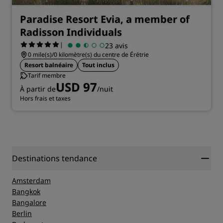
Paradise Resort Evia, a member of
Radisson Individuals
|
23 avis
0 mile(s)/0 kilomètre(s) du centre de Érétrie
Resort balnéaire
Tout inclus
Tarif membre
USD 97
À partir de
/nuit
Hors frais et taxes
Destinations tendance
Amsterdam
Bangkok
Bangalore
Berlin