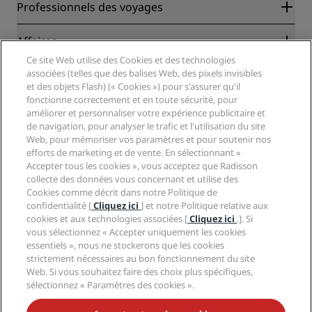
Radisson Rewards
Professionnels des voyages
Garantie des meilleurs tarifs en ligne
Blog
Partenaires
Affaires
Destinations
Agents de voyages
Ce site Web utilise des Cookies et des technologies
Nouveaux et futurs hôtels
Radisson Hotel Group
associées (telles que des balises Web, des pixels invisibles
Légal
Application Radisson Hotels
et des objets Flash) (« Cookies ») pour s'assurer qu'il
Médias
Hôtels adaptés aux sportifs
fonctionne correctement et en toute sécurité, pour
Carrières RHG
Centre de confidentialité
Aide
Hôtels adaptés aux Familles
améliorer et personnaliser votre expérience publicitaire et
Carrières PPHE
Mentions légales
Santé et sécurité
de navigation, pour analyser le trafic et l'utilisation du site
Carrières EHL
Conditions générales Radisson Rewards
Web, pour mémoriser vos paramètres et pour soutenir nos
Avis aux consommateurs
The Club by RHG
Médias sociaux
Contrat d’utilisation du site
efforts de marketing et de vente. En sélectionnant «
Contact
Opportunités de développement
Accepter tous les cookies », vous acceptez que Radisson
Accessibilité numérique
FAQ
Marques Radisson Hotels
Entreprise responsable
collecte des données vous concernant et utilise des
Déclaration sur l’esclavage moderne
Plan du site
Cookies comme décrit dans notre Politique de
Approvisionnement
confidentialité [
Cliquez ici
] et notre Politique relative aux
cookies et aux technologies associées [
Cliquez ici
.]. Si
vous sélectionnez « Accepter uniquement les cookies
essentiels », nous ne stockerons que les cookies
strictement nécessaires au bon fonctionnement du site
Web. Si vous souhaitez faire des choix plus spécifiques,
sélectionnez « Paramètres des cookies ».
NE MANQUEZ AUCUNE DE NOS OFFRES LES PLUS
POPULAIRES