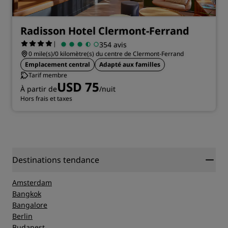
Radisson Hotel Clermont-Ferrand
|
354 avis
0 mile(s)/0 kilomètre(s) du centre de Clermont-Ferrand
Emplacement central
Adapté aux familles
Tarif membre
USD 75
À partir de
/nuit
Hors frais et taxes
Destinations tendance
Amsterdam
Bangkok
Bangalore
Berlin
Budapest