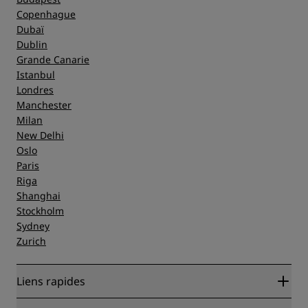
Copenhague
Dubaï
Dublin
Grande Canarie
Istanbul
Londres
Manchester
Milan
New Delhi
Oslo
Paris
Riga
Shanghai
Stockholm
Sydney
Zurich
Liens rapides