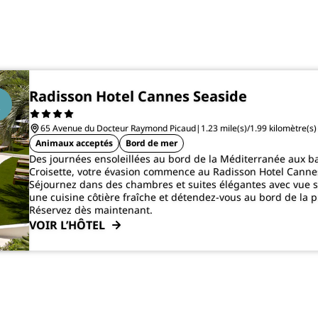
Radisson Hotel Cannes Seaside
65 Avenue du Docteur Raymond Picaud
|
1.23 mile(s)/1.99 kilomètre(s
Animaux acceptés
Bord de mer
Des journées ensoleillées au bord de la Méditerranée aux ba
Croisette, votre évasion commence au Radisson Hotel Canne
Séjournez dans des chambres et suites élégantes avec vue s
une cuisine côtière fraîche et détendez-vous au bord de la p
Réservez dès maintenant.
VOIR L’HÔTEL