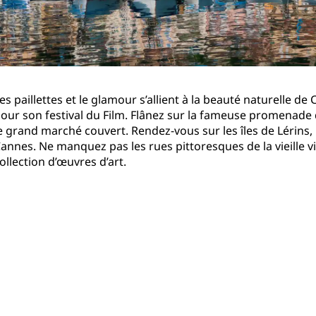
Demander un devis
Pour les événements
Solutions d’entreprise
es paillettes et le glamour s’allient à la beauté naturelle de 
Rechercher des vols
our son festival du Film. Flânez sur la fameuse promenade de
e grand marché couvert. Rendez-vous sur les îles de Lérins
Rechercher des vols
annes. Ne manquez pas les rues pittoresques de la vieille vil
ollection d’œuvres d’art.
Restaurants
Rechercher un restaurant
Services numériques
Application Radisson Hotel