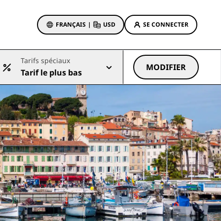
FRANÇAIS
|
USD
SE CONNECTER
sson Rewards
Tarifs spéciaux
réservations
MODIFIER
Tarif le plus bas
Offres d'hôtels
Découvrez nos offres
La magie opère dès les premiers
instants
Deals of the Day
Réservez à l’avance
Voir nos forfaits
Idées de voyage
ngs
Hôtels adaptés aux familles
ion