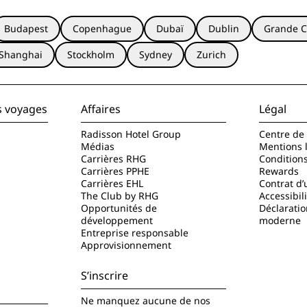
Budapest
Copenhague
Dubaï
Dublin
Grande C
Shanghai
Stockholm
Sydney
Zurich
s voyages
Affaires
Légal
Radisson Hotel Group
Centre de 
Médias
Mentions 
Carrières RHG
Condition
Carrières PPHE
Rewards
Carrières EHL
Contrat d’u
The Club by RHG
Accessibil
Opportunités de
Déclaratio
développement
moderne
Entreprise responsable
Approvisionnement
S’inscrire
Ne manquez aucune de nos