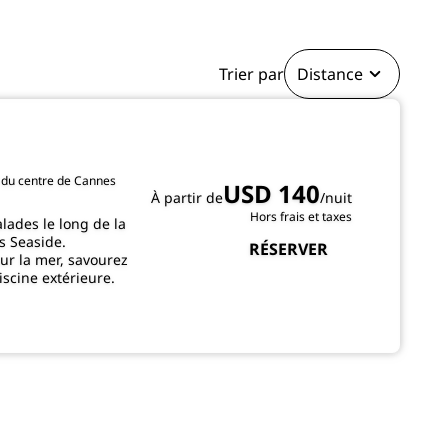
ADHÉRER
Trier par
Distance
) du centre de Cannes
USD 140
À partir de
/nuit
Hors frais et taxes
lades le long de la
s Seaside.
RÉSERVER
ur la mer, savourez
iscine extérieure.