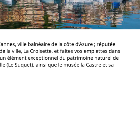
Rad Pets
Espaces dédiés aux mariages
Séjours durables
Séjours d'équipes sportives
Cannes, ville balnéaire de la côte d’Azure ; réputée
Voyageur d'affaires
 la ville, La Croisette, et faites vos emplettes dans
Hôtels du centre-ville
, un élément exceptionnel du patrimoine naturel de
Consultez notre blog
le (Le Suquet), ainsi que le musée la Castre et sa
Radisson Rewards
Découvrez Radisson Rewards
Avantages
Comment utiliser vos points
s
Comment gagner des points
Bookers et Planners