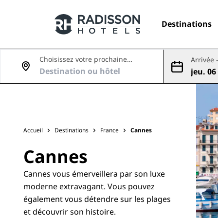
Destinations
Choisissez votre prochaine
Arrivée 
aventure
jeu. 06
Nos enseignes
7 août
Marques Radisson Hotels
Accueil
Destinations
France
Cannes
Cannes
Cannes vous émerveillera par son luxe
moderne extravagant. Vous pouvez
également vous détendre sur les plages
et découvrir son histoire.