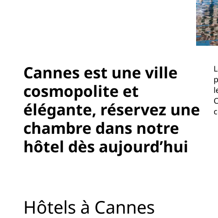
Marques affiliées en Chine
Cannes est une ville
L
p
cosmopolite et
l
C
élégante, réservez une
c
chambre dans notre
hôtel dès aujourd’hui
Hôtels à Cannes