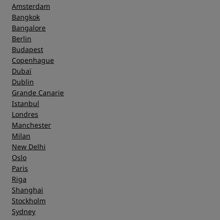
Amsterdam
Bangkok
Bangalore
Berlin
Budapest
Copenhague
Dubaï
Dublin
Grande Canarie
Istanbul
Londres
Manchester
Milan
New Delhi
Oslo
Paris
Riga
Shanghai
Stockholm
Sydney