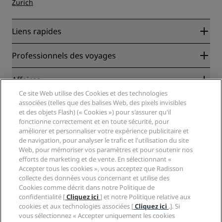
Zurich
Liens rapides
Radisson Rewards
Professionnels des voyages
Garantie des meilleurs tarifs en ligne
Blog
Partenaires
Affaires
Destinations
Agents de voyages
Ce site Web utilise des Cookies et des technologies
Nouveaux et futurs hôtels
Radisson Hotel Group
associées (telles que des balises Web, des pixels invisibles
Légal
Application Radisson Hotels
et des objets Flash) (« Cookies ») pour s'assurer qu'il
Médias
Hôtels adaptés aux sportifs
fonctionne correctement et en toute sécurité, pour
Carrières RHG
Centre de confidentialité
Aide
Hôtels adaptés aux Familles
améliorer et personnaliser votre expérience publicitaire et
Carrières PPHE
Mentions légales
Santé et sécurité
de navigation, pour analyser le trafic et l'utilisation du site
Carrières EHL
Conditions générales Radisson Rewards
Web, pour mémoriser vos paramètres et pour soutenir nos
Avis aux consommateurs
The Club by RHG
Médias sociaux
Contrat d’utilisation du site
efforts de marketing et de vente. En sélectionnant «
Contact
Opportunités de développement
Accepter tous les cookies », vous acceptez que Radisson
Accessibilité numérique
FAQ
Marques Radisson Hotels
Entreprise responsable
collecte des données vous concernant et utilise des
Déclaration sur l’esclavage moderne
Plan du site
Cookies comme décrit dans notre Politique de
Approvisionnement
confidentialité [
Cliquez ici
] et notre Politique relative aux
cookies et aux technologies associées [
Cliquez ici
.]. Si
vous sélectionnez « Accepter uniquement les cookies