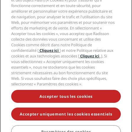
et des objets Flash) (« Cookies ») pour s'assurer qu'il
Médias
Hôtels adaptés aux sportifs
fonctionne correctement et en toute sécurité, pour
Carrières RHG
Centre de confidentialité
Aide
Hôtels adaptés aux Familles
améliorer et personnaliser votre expérience publicitaire et
Carrières PPHE
Mentions légales
Santé et sécurité
de navigation, pour analyser le trafic et l'utilisation du site
Carrières EHL
Conditions générales Radisson Rewards
Web, pour mémoriser vos paramètres et pour soutenir nos
Avis aux consommateurs
The Club by RHG
Médias sociaux
Contrat d’utilisation du site
efforts de marketing et de vente. En sélectionnant «
Contact
Opportunités de développement
Accepter tous les cookies », vous acceptez que Radisson
Accessibilité numérique
FAQ
Marques Radisson Hotels
Entreprise responsable
collecte des données vous concernant et utilise des
Déclaration sur l’esclavage moderne
Plan du site
Cookies comme décrit dans notre Politique de
Approvisionnement
confidentialité [
Cliquez ici
] et notre Politique relative aux
cookies et aux technologies associées [
Cliquez ici
.]. Si
vous sélectionnez « Accepter uniquement les cookies
essentiels », nous ne stockerons que les cookies
strictement nécessaires au bon fonctionnement du site
Web. Si vous souhaitez faire des choix plus spécifiques,
sélectionnez « Paramètres des cookies ».
NE MANQUEZ AUCUNE DE NOS OFFRES LES PLUS
POPULAIRES
Accepter tous les cookies
Accepter uniquement les cookies essentiels
© 2026 Radisson Hotel Group.
Tous droits réservés. RHG Radisson
Hotel Group, Radisson, Radisson RED, Radisson Blu, Radisson Collection,
Radisson Individuals, Park Plaza, Park Inn, Country Inn & Suites, Prize by
Radisson, Radisson Rewards, et Radisson Meetings sont des marques
Paramètres des cookies