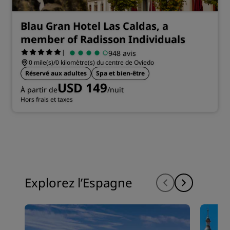
Blau Gran Hotel Las Caldas, a
member of Radisson Individuals
|
948 avis
0 mile(s)/0 kilomètre(s) du centre de Oviedo
Réservé aux adultes
Spa et bien-être
USD 149
À partir de
/nuit
Hors frais et taxes
Explorez l’Espagne