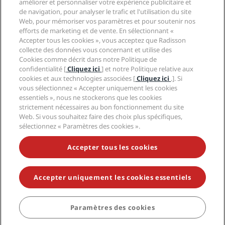
Hôtels adaptés aux Familles
améliorer et personnaliser votre expérience publicitaire et
Carrières PPHE
Mentions légales
Santé et sécurité
de navigation, pour analyser le trafic et l'utilisation du site
Carrières EHL
Conditions générales Radisson Rewards
Web, pour mémoriser vos paramètres et pour soutenir nos
Avis aux consommateurs
The Club by RHG
Médias sociaux
Contrat d’utilisation du site
efforts de marketing et de vente. En sélectionnant «
Contact
Opportunités de développement
Accepter tous les cookies », vous acceptez que Radisson
Accessibilité numérique
FAQ
Marques Radisson Hotels
Entreprise responsable
collecte des données vous concernant et utilise des
Déclaration sur l’esclavage moderne
Plan du site
Cookies comme décrit dans notre Politique de
Approvisionnement
confidentialité [
Cliquez ici
] et notre Politique relative aux
cookies et aux technologies associées [
Cliquez ici
.]. Si
vous sélectionnez « Accepter uniquement les cookies
essentiels », nous ne stockerons que les cookies
strictement nécessaires au bon fonctionnement du site
Web. Si vous souhaitez faire des choix plus spécifiques,
sélectionnez « Paramètres des cookies ».
NE MANQUEZ AUCUNE DE NOS OFFRES LES PLUS
POPULAIRES
Accepter tous les cookies
Accepter uniquement les cookies essentiels
© 2026 Radisson Hotel Group.
Tous droits réservés. RHG Radisson
Hotel Group, Radisson, Radisson RED, Radisson Blu, Radisson Collection,
Radisson Individuals, Park Plaza, Park Inn, Country Inn & Suites, Prize by
Radisson, Radisson Rewards, et Radisson Meetings sont des marques
Paramètres des cookies
déposées de Radisson Hotel Group.